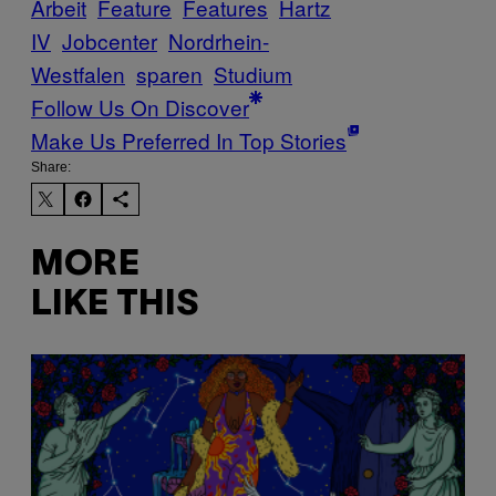
Arbeit
Feature
Features
Hartz
IV
Jobcenter
Nordrhein-
Westfalen
sparen
Studium
Follow Us On Discover
Make Us Preferred In Top Stories
Share:
MORE
LIKE THIS