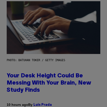
PHOTO: BATUHAN TOKER / GETTY IMAGES
Your Desk Height Could Be
Messing With Your Brain, New
Study Finds
By
10 hours ago
Luis Prada