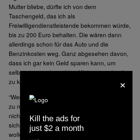
Mutter bliebe, dürfte ich von dem
Taschengeld, das ich als
Freiwilligendienstleistende bekommen würde,
bis zu 200 Euro behalten. Die wären dann
allerdings schon für das Auto und die
Benzinkosten weg. Ganz abgesehen davon,
dass ich gar kein Geld sparen kann, um
selbst einen gebrauchten Kleinwagen kaufen
×
zu können.
“Wenn diese Kinder entscheiden, es anders
zu machen als ihre Eltern – die es vielleicht
nicht konnten, vielleicht nicht wollten – und
Kill the ads for
sich in ihrer Jugend Geld dazu verdienen
just $2 a month
wollen, dann werden sie dafür abgestraft.”