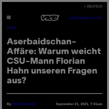
Skip
+ DEUTSCH
to
Open
content
SUBSCRIBE
NEWSLETTER
Menu
Politik
Aserbaidschan-
Affäre: Warum weicht
CSU-Mann Florian
Hahn unseren Fragen
aus?
By
September 21, 2021, 7:41am
Felix Dachsel