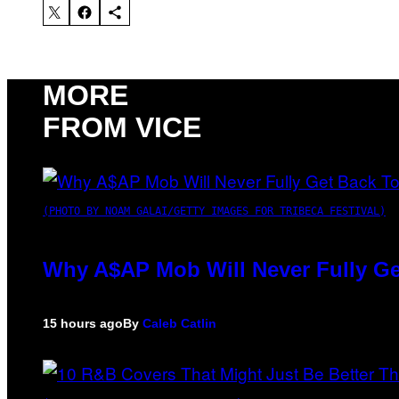
MORE
FROM VICE
(PHOTO BY NOAM GALAI/GETTY IMAGES FOR TRIBECA FESTIVAL)
Why A$AP Mob Will Never Fully Ge
15 hours ago
By
Caleb Catlin