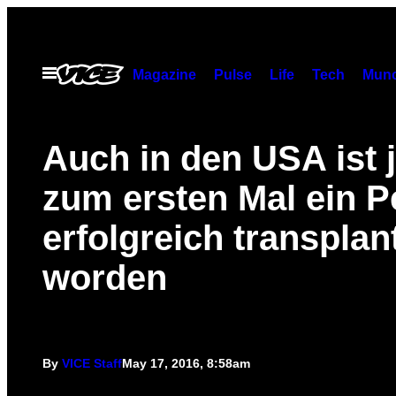
Skip
to
content
Open
Magazine
Pulse
Life
Tech
Munc
Menu
Auch in den USA ist j
zum ersten Mal ein P
erfolgreich transplant
worden
By
VICE Staff
May 17, 2016, 8:58am