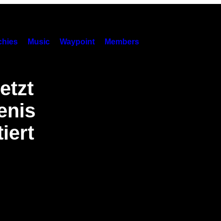
hies
Music
Waypoint
Members
etzt
enis
iert