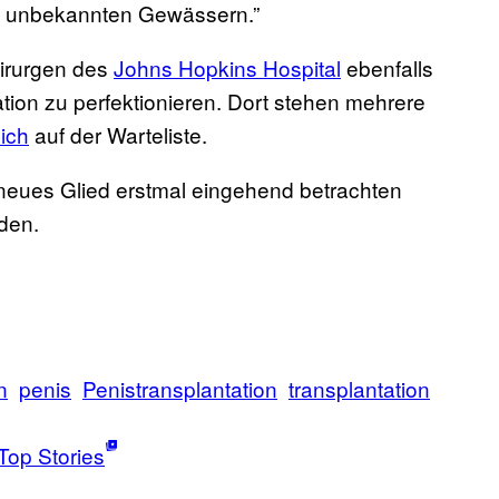
tiv unbekannten Gewässern.”
hirurgen des
Johns Hopkins Hospital
ebenfalls
tion zu perfektionieren. Dort stehen mehrere
ich
auf der Warteliste.
 neues Glied erstmal eingehend betrachten
nden.
n
penis
Penistransplantation
transplantation
Top Stories