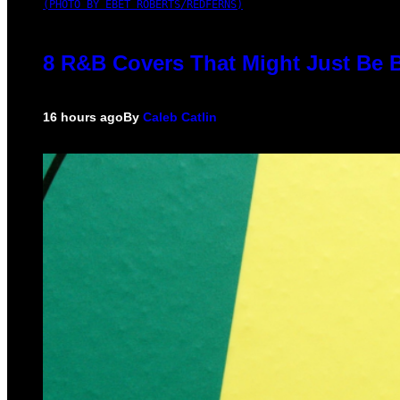
(PHOTO BY EBET ROBERTS/REDFERNS)
8 R&B Covers That Might Just Be B
16 hours ago
By
Caleb Catlin