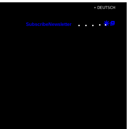
+ DEUTSCH
Instagram
TikTok
YouTube
Google
Googl
Subscribe
Newsletter
Discover
Top
Posts