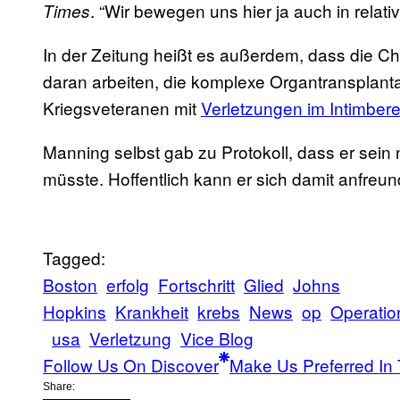
. “Wir bewegen uns hier ja auch in rela
Times
In der Zeitung heißt es außerdem, dass die C
daran arbeiten, die komplexe Organtransplanta
Kriegsveteranen mit
Verletzungen im Intimbere
Manning selbst gab zu Protokoll, dass er sein
müsste. Hoffentlich kann er sich damit anfreu
Tagged:
Boston
erfolg
Fortschritt
Glied
Johns
Hopkins
Krankheit
krebs
News
op
Operatio
usa
Verletzung
Vice Blog
Follow Us On Discover
Make Us Preferred In 
Share: