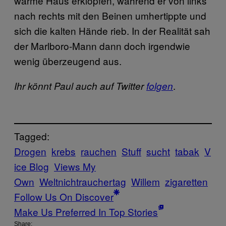
warme Haus erklopfen, während er von links
nach rechts mit den Beinen umhertippte und
sich die kalten Hände rieb. In der Realität sah
der Marlboro-Mann dann doch irgendwie
wenig überzeugend aus.
.
Ihr könnt Paul auch auf Twitter
folgen
Tagged:
Drogen
krebs
rauchen
Stuff
sucht
tabak
V
ice Blog
Views My
Own
Weltnichtrauchertag
Willem
zigaretten
Follow Us On Discover
Make Us Preferred In Top Stories
Share: