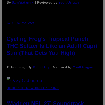
By
Sam Watanuki
| Reviewed by
Ysolt Usigan
MAHA HAQ FOR VICE
Cycling Frog’s Tropical Punch
THC Seltzer Is Like an Adult Capri
Sun (That Gets You High)
12 hours ago
By
Maha Haq
| Reviewed by
Ysolt Usigan
PHOTO BY NICK LAHAM/GETTY IMAGES
‘Madden NFL 27’ Soundtrack