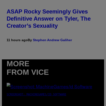
ASAP Rocky Seemingly Gives
Definitive Answer on Tyler, The
Creator’s Sexuality
11 hours ago
By
Stephen Andrew Galiher
MORE
FROM VICE
SCREENSHOT: MACHINEGAMES/ID SOFTWARE