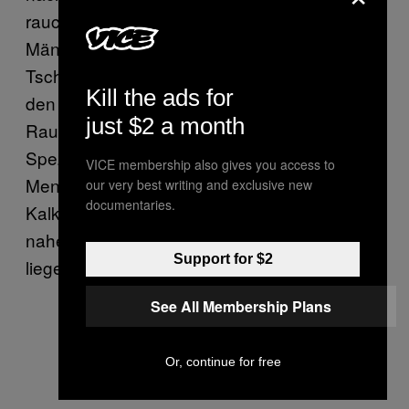
rauchen anfing? Würden dagegen den
Männern sogleich nach der allerersten
Tschick die Penisse abfallen oder Frauen aus
Kill the ads for
den Brüsten die Luft entfleuchen, wären
just $2 a month
Raucher eine weit seltener gesehene
Spezies. Auch beim Qualmen folgt der
VICE membership also gives you access to
Mensch einem rationalen Kosten-Nutzen-
our very best writing and exclusive new
documentaries.
Kalkül, nur ist er gegenüber den Kosten
nahezu blind, wenn sie zu weit in der Zukunft
Support for $2
liegen.
See All Membership Plans
Or, continue for free