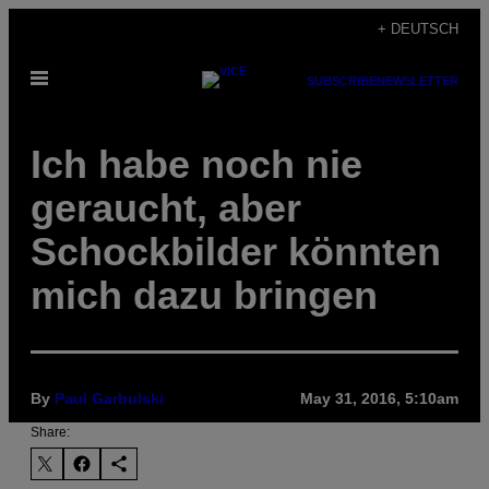
Skip
+ DEUTSCH
to
Open
content
SUBSCRIBE
NEWSLETTER
Menu
Ich habe noch nie
geraucht, aber
Schockbilder könnten
mich dazu bringen
By
Paul Garbulski
May 31, 2016, 5:10am
Share: