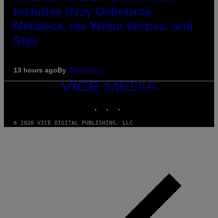
Includes Ozzy Osbourne,
Metallica, the White Stripes, and
Styx
13 hours ago
By
Dan Milam
VICE
MEDIA
INSTAGRAM
TIKTOK
YOUTUBE
© 2026 VICE DIGITAL PUBLISHING, LLC