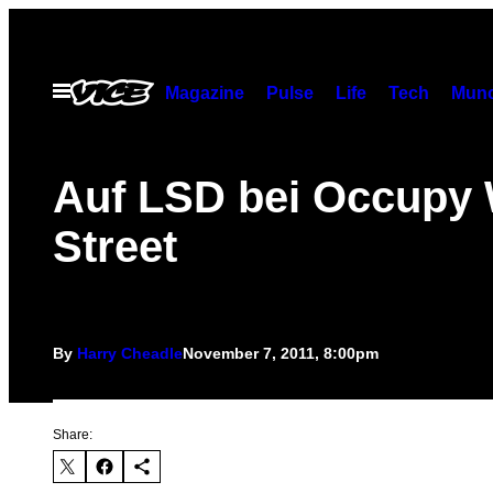
Skip
to
content
Open
Magazine
Pulse
Life
Tech
Munc
Menu
Auf LSD bei Occupy 
Street
By
Harry Cheadle
November 7, 2011, 8:00pm
Share: