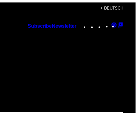
+ DEUTSCH
Instagram
TikTok
YouTube
Google
Googl
Subscribe
Newsletter
Discover
Top
Posts