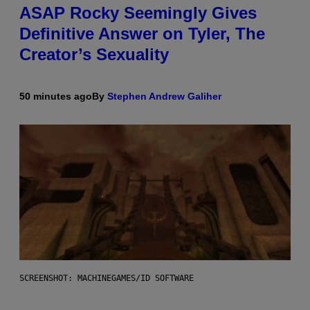
ASAP Rocky Seemingly Gives
Definitive Answer on Tyler, The
Creator’s Sexuality
50 minutes ago
By
Stephen Andrew Galiher
SCREENSHOT: MACHINEGAMES/ID SOFTWARE