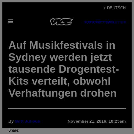
Skip
+ DEUTSCH
to
Open
content
SUBSCRIBE
NEWSLETTER
Menu
Auf Musikfestivals in
Sydney werden jetzt
tausende Drogentest-
Kits verteilt, obwohl
Verhaftungen drohen
By
Britt Julious
November 21, 2016, 10:25am
Share: