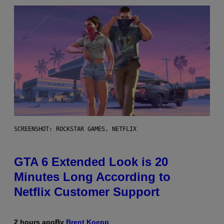
SCREENSHOT: ROCKSTAR GAMES, NETFLIX
GTA 6 Extended Look is 20
Minutes Long According to
Netflix Customer Support
2 hours ago
By
Brent Koepp