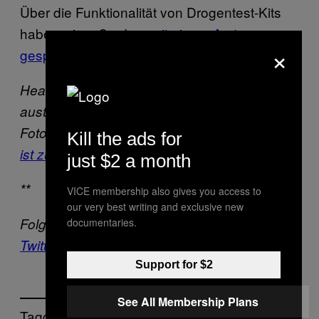
Über die Funktionalität von Drogentest-Kits
haben wir außerdem
mit einem Arzt
×
gesprochen
.
Header: Ein Festival wie es jetzt auch im
australischen Sommer stattfinden wird.
Foto:
Pixabay
, Public Domain.
Dieser Artikel
Kill the ads for
ist zuerst bei THUMP erschienen.
just $2 a month
**
VICE membership also gives you access to
our very best writing and exclusive new
Folgt Noisey bei
Facebook
,
Instagram
und
documentaries.
Twitter
.
Support for $2
See All Membership Plans
Tagged: