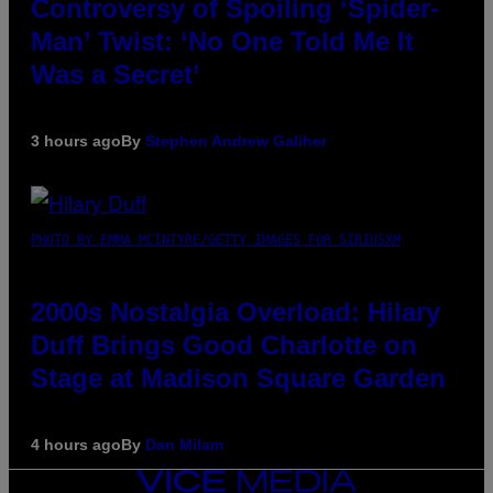
Controversy of Spoiling ‘Spider-
Man’ Twist: ‘No One Told Me It
Was a Secret’
3 hours ago
By
Stephen Andrew Galiher
PHOTO BY EMMA MCINTYRE/GETTY IMAGES FOR SIRIUSXM
2000s Nostalgia Overload: Hilary
Duff Brings Good Charlotte on
Stage at Madison Square Garden
4 hours ago
By
Dan Milam
VICE