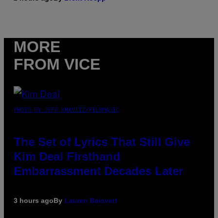
MORE
FROM VICE
PHOTO BY JEFF KRAVITZ/FILMMAGIC
The Set of Lyrics That Still Give
Kim Deal Firsthand
Embarrassment Decades Later
3 hours ago
By
Lauren Boisvert