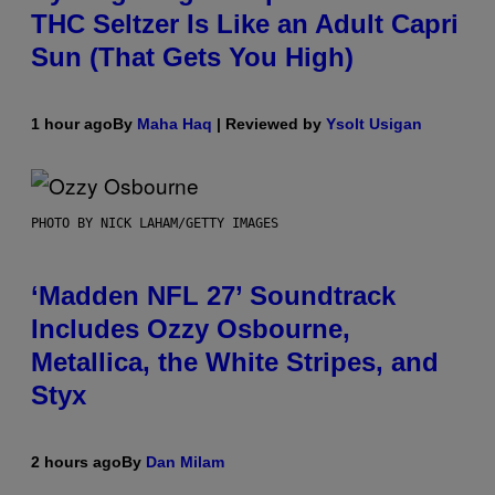
THC Seltzer Is Like an Adult Capri
Sun (That Gets You High)
1 hour ago
By
Maha Haq
| Reviewed by
Ysolt Usigan
PHOTO BY NICK LAHAM/GETTY IMAGES
‘Madden NFL 27’ Soundtrack
Includes Ozzy Osbourne,
Metallica, the White Stripes, and
Styx
2 hours ago
By
Dan Milam