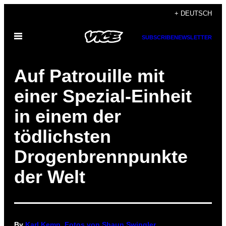
Skip
+ DEUTSCH
to
Open
content
SUBSCRIBE
NEWSLETTER
Menu
Auf Patrouille mit
einer Spezial-Einheit
in einem der
tödlichsten
Drogenbrennpunkte
der Welt
By
Karl Kemp, Fotos von Shaun Swingler