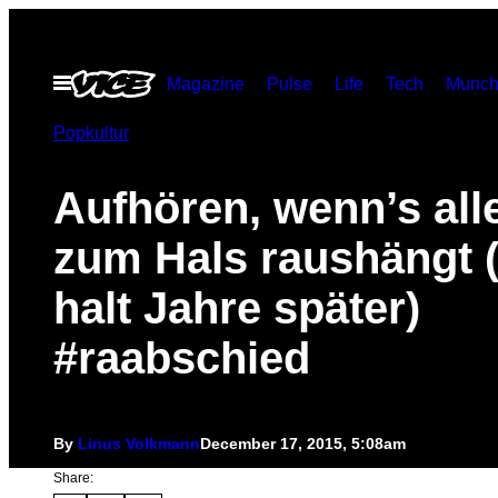
Skip
to
Open
Magazine
Pulse
Life
Tech
Munch
content
Menu
Popkultur
Aufhören, wenn’s all
zum Hals raushängt 
halt Jahre später)
#raabschied
By
Linus Volkmann
December 17, 2015, 5:08am
Share: