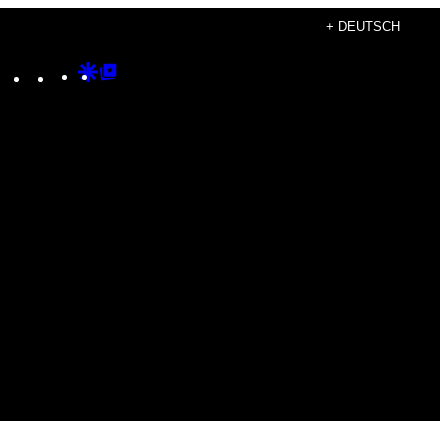
+ DEUTSCH
Instagram
TikTok
YouTube
Google
Google
Discover
Top
Posts