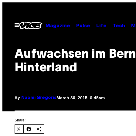
Skip
to
content
Open
Magazine
Pulse
Life
Tech
M
Menu
Aufwachsen im Bern
Hinterland
By
March 30, 2015, 6:45am
Naomi Gregoris
Share: