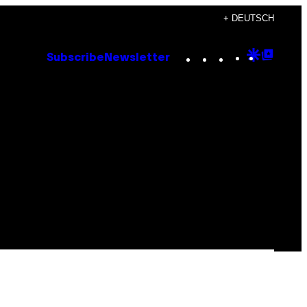
+ DEUTSCH
Instagram
TikTok
YouTube
Google
Goog
Subscribe
Newsletter
Discove
Top
Posts