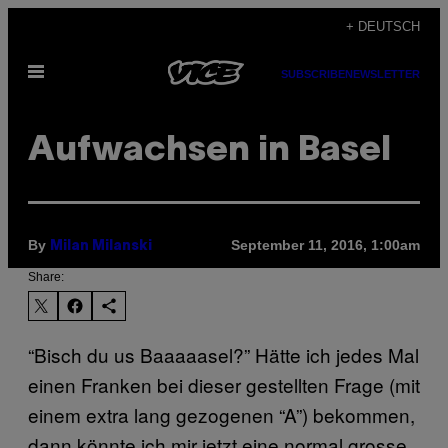
Skip
+ DEUTSCH
to
Open
content
SUBSCRIBE
NEWSLETTER
Menu
Aufwachsen in Basel
By
September 11, 2016, 1:00am
Milan Milanski
Share:
“Bisch du us Baaaaasel?” Hätte ich jedes Mal
einen Franken bei dieser gestellten Frage (mit
einem extra lang gezogenen “A”) bekommen,
dann könnte ich mir jetzt eine normal grosse