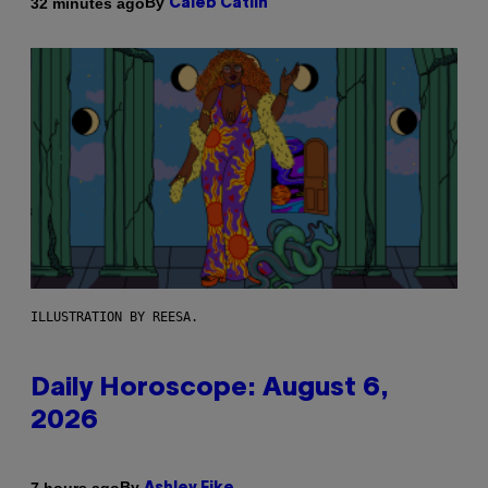
By
32 minutes ago
Caleb Catlin
ILLUSTRATION BY REESA.
Daily Horoscope: August 6,
2026
By
7 hours ago