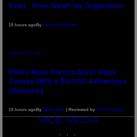
Exist, Then Gaslit by Organizers
By
15 hours ago
Lauren Boisvert
COURTESY OF PAX
PAX’s New Aurora Burst Vape
Comes With a $4,000 Adventure
Giveaway
By
| Reviewed by
15 hours ago
Maha Haq
Ysolt Usigan
VICE
MEDIA
INSTAGRAM
TIKTOK
YOUTUBE