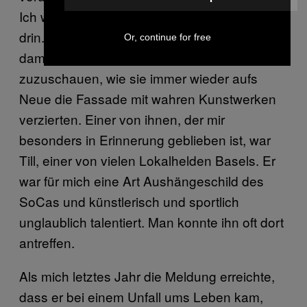
Ich war aber in all den Jahren nie wirklich
drin. Eher verbrachte ich die (Sommer-)Tage
Or, continue for free
damit, den vielen
Graffitikünstlern
dabei
zuzuschauen, wie sie immer wieder aufs
Neue die Fassade mit wahren Kunstwerken
verzierten. Einer von ihnen, der mir
besonders in Erinnerung geblieben ist, war
Till, einer von vielen Lokalhelden Basels. Er
war für mich eine Art Aushängeschild des
SoCas und künstlerisch und sportlich
unglaublich talentiert. Man konnte ihn oft dort
antreffen.
Als mich letztes Jahr die Meldung erreichte,
dass er bei einem Unfall ums Leben kam,