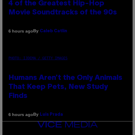
4 of the Greatest Hip-Hop
Movie Soundtracks of the 90s
By
6 hours ago
Caleb Catlin
PHOTO: IJDEMA / GETTY IMAGES
Humans Aren’t the Only Animals
That Keep Pets, New Study
Finds
By
6 hours ago
Luis Prada
VICE
MEDIA
INSTAGRAM
TIKTOK
YOUTUBE