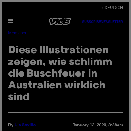
Skip
+ DEUTSCH
to
Open
content
SUBSCRIBE
NEWSLETTER
Menu
Menschen
Diese Illustrationen
zeigen, wie schlimm
die Buschfeuer in
Australien wirklich
sind
By
January 13, 2020, 8:38am
Lia Savillo