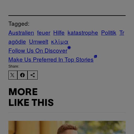
Tagged:
Australien
feuer
Hilfe
katastrophe
Politik
Tr
agödie
Umwelt
κλίμα
Follow Us On Discover
Make Us Preferred In Top Stories
Share:
MORE
LIKE THIS