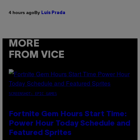
By
4 hours ago
Luis Prada
MORE
FROM VICE
SCREENSHOT: EPIC GAMES
Fortnite Gem Hours Start Time:
Power Hour Today Schedule and
Featured Sprites