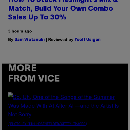
How To Stack Fleshlight’s Mix &
Match, Build Your Own Combo
Sales Up To 30%
3 hours ago
By
| Reviewed by
Sam Watanuki
Ysolt Usigan
MORE
FROM VICE
(PHOTO BY TIM MOSENFELDER/GETTY IMAGES)