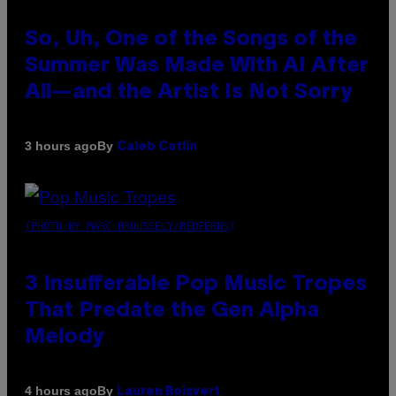
So, Uh, One of the Songs of the
Summer Was Made With AI After
All—and the Artist Is Not Sorry
By
3 hours ago
Caleb Catlin
(PHOTO BY MARC BROUSSELY/REDFERNS)
3 Insufferable Pop Music Tropes
That Predate the Gen Alpha
Melody
By
4 hours ago
Lauren Boisvert