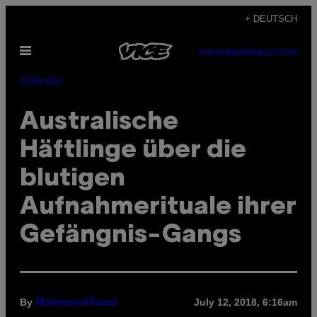
Skip
+ DEUTSCH
to
Open
content
SUBSCRIBE
NEWSLETTER
Menu
Popkultur
Australische
Häftlinge über die
blutigen
Aufnahmerituale ihrer
Gefängnis-Gangs
By
July 12, 2018, 6:16am
Mahmood Fazal