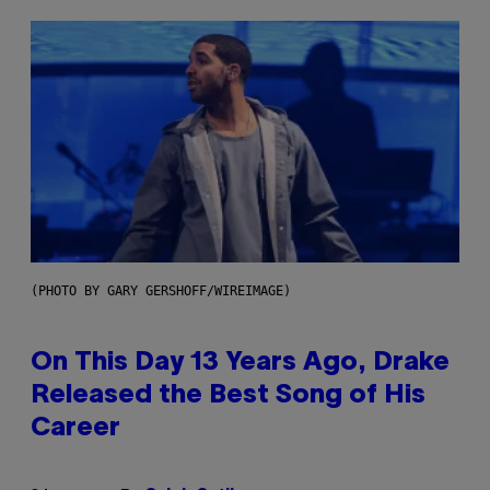
(PHOTO BY GARY GERSHOFF/WIREIMAGE)
On This Day 13 Years Ago, Drake
Released the Best Song of His
Career