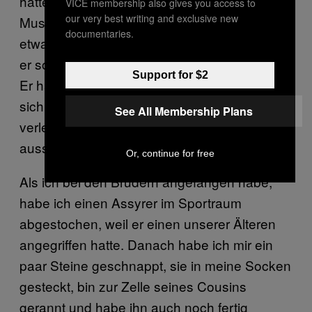
hatten ihn verpetzt, weil er Tabak an andere
VICE membership also gives you access to
our very best writing and exclusive new
Muslims verkauft hat. Also habe ich ihm
documentaries.
etwas in die Hand gedrückt und ihm gesagt,
er solle einen Insulaner im Hof ausschalten.
Support for $2
Er hat aber den Schwanz eingezogen und
sich aus Angst in einen anderen Block
See All Membership Plans
verlegen lassen. Wir wissen, wie Betrug
aussieht.
Or, continue for free
Als ich bei den Brüdern angefangen habe,
habe ich einen Assyrer im Sportraum
abgestochen, weil er einen unserer Älteren
angegriffen hatte. Danach habe ich mir ein
paar Steine geschnappt, sie in meine Socken
gesteckt, bin zur Zelle seines Cousins
gerannt und habe ihn auch noch fertig