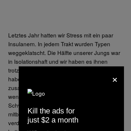
Letztes Jahr hatten wir Stress mit ein paar
Insulanern. In jedem Trakt wurden Typen
weggeklatscht. Die Hälfte unserer Jungs war
in Isolationshaft und wir haben es ihnen
trotzdem auf dem Hof gezeigt. 19-Jährige
×
haben 150-Kilo-Insulaner
zusammengeschlagen. Wir haben Mut und
wenn die unseren Mut sehen, ziehen die den
Schwanz ein. Ich habe letztens
Kill the ads for
mitbekommen, wie sich ein Neuer etwas
just $2 a month
verdächtig benommen hat. Ein paar Jungs