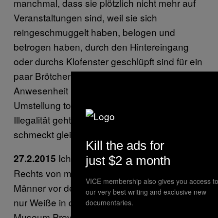
manchmal, dass sie plötzlich nicht mehr auf
Veranstaltungen sind, weil sie sich
reingeschmuggelt haben, belogen und
betrogen haben, durch den Hintereingang
oder durchs Klofenster geschlüpft sind für ein
paar Brötchen, sondern dass ihre
Anwesenheit legitim ist und sie sind von der
Umstellung total verwirrt. Das Gefühl der
Illegalität geht nicht ganz weg, aber der Wein
schmeckt gleich viel langweiliger.
Kill the ads for
Ich steh grad an der Bowery.
27.2.2015
just $2 a month
Rechts von mir eine Schlange schwarzer
VICE membership also gives you access t
Männer vor der Bowery Mission, links von mir
our very best writing and exclusive new
nur Weiße in der Schlange zum New
documentaries.
Museum Preview. Naja, ich geh mal links.