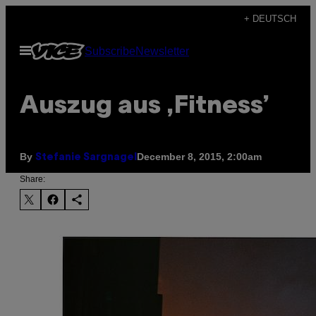
Skip
+ DEUTSCH
to
Open
Subscribe
Newsletter
content
Menu
Auszug aus ,Fitness’
By
December 8, 2015, 2:00am
Stefanie Sargnagel
Share: