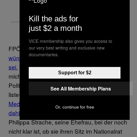
Kill the ads for
just $2 a month
VICE membership also gives you access to
FPÖ-Politiker Norbert Hofer sagte einmal,
wir
our very best writing and exclusive new
documentaries.
würden uns noch wundern, was alles möglich
sei.
Ich wundere mich auch, denn ich frage
Support for $2
mich jetzt, ob Straches Abschied aus der
Politik ein Abschied für immer ist. Die Website
See All Membership Plans
liste-strache.at wäre ja schon reserviert.
Medien fragen sich zu Recht, ob Strache
Or, continue for free
dahintersteckt.
Und dann wäre da ja noch
Philippa Strache, seine Ehefrau, bei der noch
nicht klar ist, ob sie ihren Sitz im Nationalrat