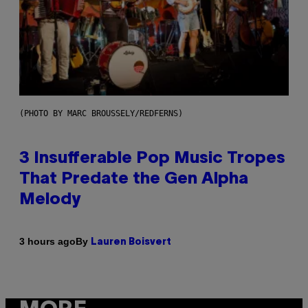
(PHOTO BY MARC BROUSSELY/REDFERNS)
3 Insufferable Pop Music Tropes
That Predate the Gen Alpha
Melody
By
3 hours ago
Lauren Boisvert