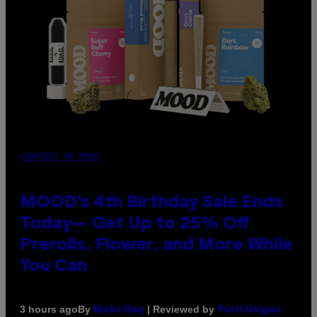
COURTESY OF MOOD
MOOD’s 4th Birthday Sale Ends
Today— Get Up to 25% Off
Prerolls, Flower, and More While
You Can
By
| Reviewed by
3 hours ago
Maha Haq
Ysolt Usigan