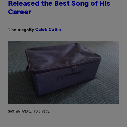
Released the Best Song of His
Career
By
1 hour ago
Caleb Catlin
SAM WATANUKI FOR VICE