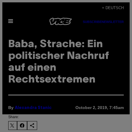
Skip
+ DEUTSCH
to
Open
content
SUBSCRIBE
NEWSLETTER
Menu
Baba, Strache: Ein
politischer Nachruf
auf einen
Rechtsextremen
By
October 2, 2019, 7:45am
Alexandra Stanic
Share: