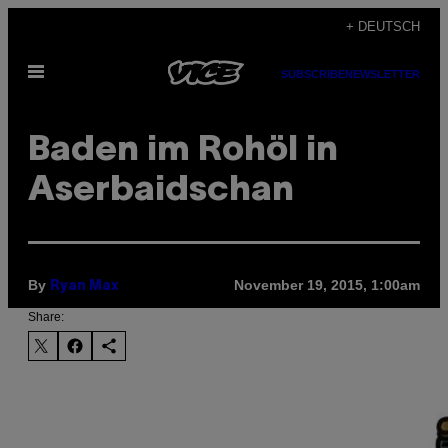
Skip
+ DEUTSCH
to
Open
content
SUBSCRIBE
NEWSLETTER
Menu
Baden im Rohöl in
Aserbaidschan
By
November 19, 2015, 1:00am
Ryan Max
Share: