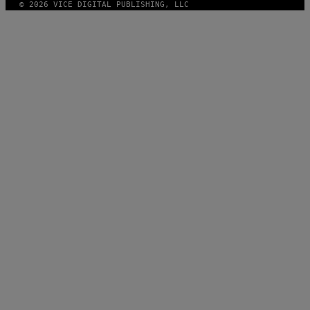
© 2026 VICE DIGITAL PUBLISHING, LLC