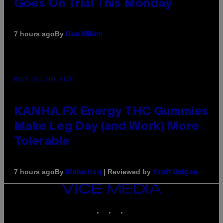
Goes On Trial This Monday
By
7 hours ago
Dan Milam
MAHA HAQ FOR VICE
KANHA FX Energy THC Gummies
Make Leg Day (and Work) More
Tolerable
By
| Reviewed by
7 hours ago
Maha Haq
Ysolt Usigan
VICE
MEDIA
INSTAGRAM
TIKTOK
YOUTUBE