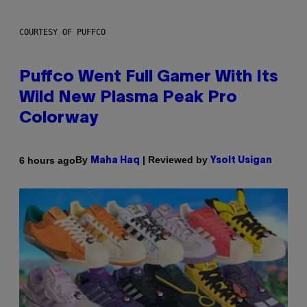
COURTESY OF PUFFCO
Puffco Went Full Gamer With Its
Wild New Plasma Peak Pro
Colorway
By
| Reviewed by
6 hours ago
Maha Haq
Ysolt Usigan