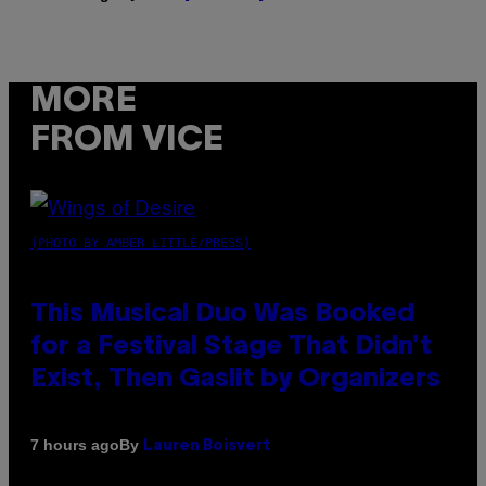
MORE
FROM VICE
(PHOTO BY AMBER LITTLE/PRESS)
This Musical Duo Was Booked
for a Festival Stage That Didn’t
Exist, Then Gaslit by Organizers
By
7 hours ago
Lauren Boisvert