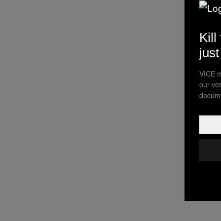
Kill
jus
VICE m
our ve
docume