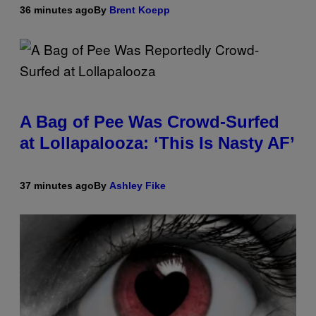
36 minutes ago
By
Brent Koepp
A Bag of Pee Was Crowd-Surfed
at Lollapalooza: ‘This Is Nasty AF’
37 minutes ago
By
Ashley Fike