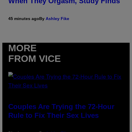
When They Orgasm, Study Finds
45 minutes ago
By
Ashley Fike
MORE
FROM VICE
Couples Are Trying the 72-Hour
Rule to Fix Their Sex Lives