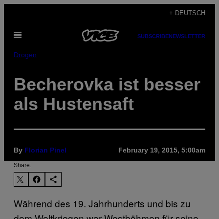
Skip
+ DEUTSCH
to
Open
content
SUBSCRIBE
NEWSLETTER
Menu
Drogen
Becherovka ist besser
als Hustensaft
By
Florian Pinel
February 19, 2015, 5:00am
Share:
Während des 19. Jahrhunderts und bis zu
dem Weltkriegen war Westböhmen für seine