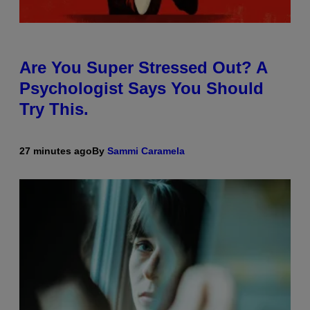
Are You Super Stressed Out? A
Psychologist Says You Should
Try This.
27 minutes ago
By
Sammi Caramela