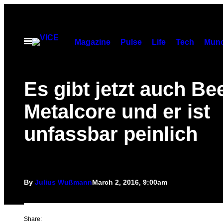
Skip
to
content
Open
Magazine
Pulse
Life
Tech
Munc
Menu
Es gibt jetzt auch Be
Metalcore und er ist
unfassbar peinlich
By
Julius Wußmann
March 2, 2016, 9:00am
Share: