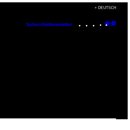
+ DEUTSCH
Instagram
TikTok
YouTube
Google
Googl
Subscribe
Newsletter
Discover
Top
Posts