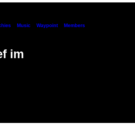
hies
Music
Waypoint
Members
ef im