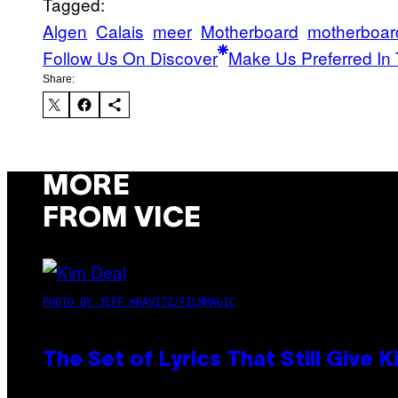
Tagged:
Algen
Calais
meer
Motherboard
motherboar
Follow Us On Discover
Make Us Preferred In 
Share:
MORE
FROM VICE
PHOTO BY JEFF KRAVITZ/FILMMAGIC
The Set of Lyrics That Still Giv