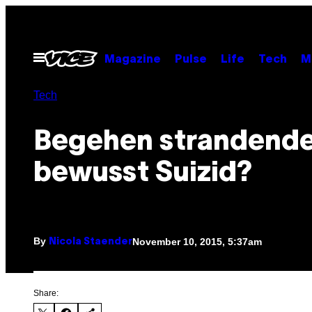
Skip
to
content
Open
Magazine
Pulse
Life
Tech
M
Menu
Tech
Begehen strandend
bewusst Suizid?
By
November 10, 2015, 5:37am
Nicola Staender
Share: