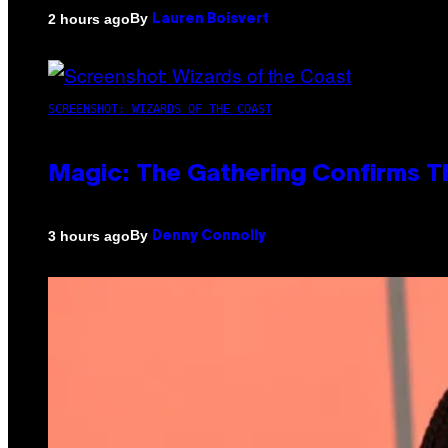
By
2 hours ago
Lauren Boisvert
SCREENSHOT: WIZARDS OF THE COAST
Magic: The Gathering Confirms T
By
3 hours ago
Denny Connolly