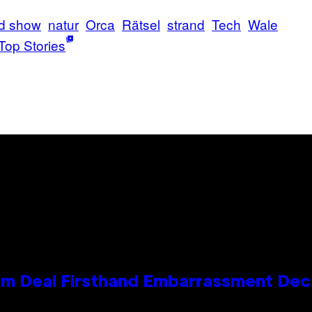
d show
natur
Orca
Rätsel
strand
Tech
Wale
Top Stories
e Kim Deal Firsthand Embarrassment De