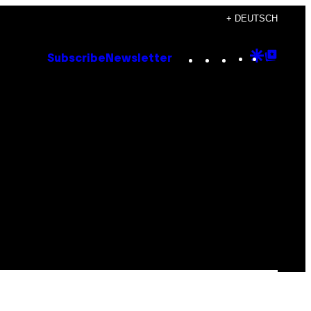
+ DEUTSCH
Instagram
TikTok
YouTube
Google
Goog
Subscribe
Newsletter
Discove
Top
Posts