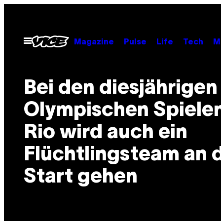
Skip
to
content
Open
Magazine
Pulse
Life
Tech
M
Menu
Bei den diesjährigen
Olympischen Spielen
Rio wird auch ein
Flüchtlingsteam an 
Start gehen