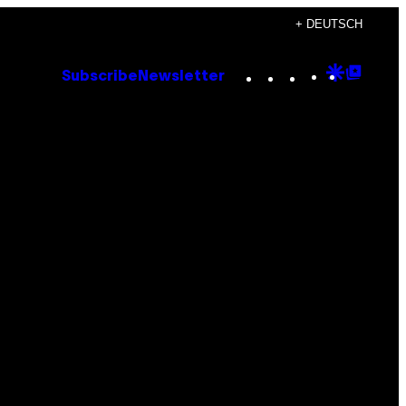
+ DEUTSCH
Instagram
TikTok
YouTube
Google
Goog
Subscribe
Newsletter
Discove
Top
Posts