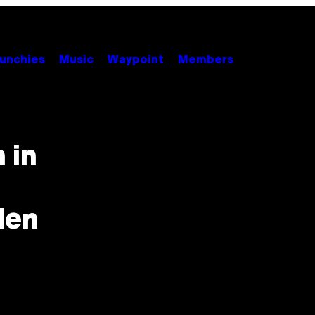
unchies
Music
Waypoint
Members
 in
den