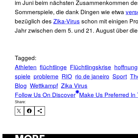
im Juni beim nächsten Zusammenkommen des
Sommerspiele, die dank Dingen wie etwa
vers
bezüglich des
Zika-Virus
schon mit einigen Pr
Jahr zwischen dem 5. und 21. August über di
Tagged:
Athleten
flüchtlinge
Flüchtlingskrise
hoffnung
spiele
probleme
RIO
rio de janeiro
Sport
Th
Blog
Wettkampf
Zika Virus
Follow Us On Discover
Make Us Preferred In 
Share: