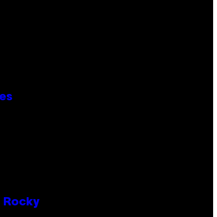
ies
P Rocky