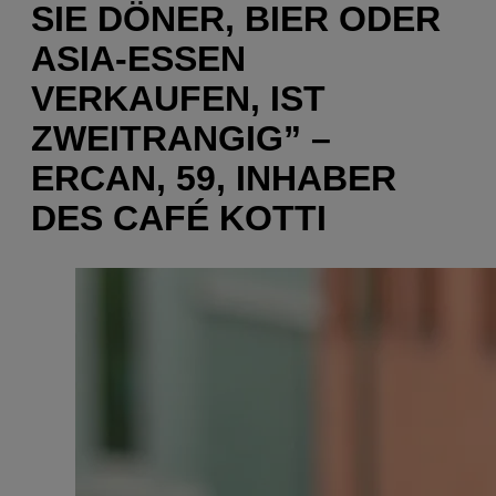
IE DÖNER, BIER ODER A
SIA-ESSEN V
ERKAUFEN, IST Z
WEITRANGIG” – E
RCAN, 59, INHABER D
ES CAFÉ KOTTI