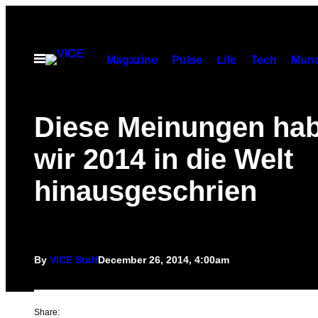
Skip
to
content
Open
Magazine
Pulse
Life
Tech
Munc
Menu
Diese Meinungen ha
wir 2014 in die Welt
hinausgeschrien
By
VICE Staff
December 26, 2014, 4:00am
Share: