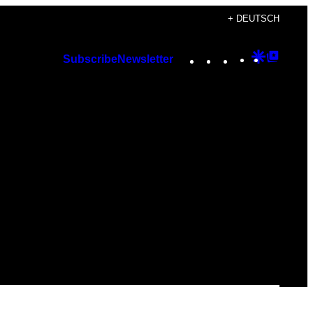
+ DEUTSCH
Instagram
TikTok
YouTube
Google
Googl
Subscribe
Newsletter
Discover
Top
Posts