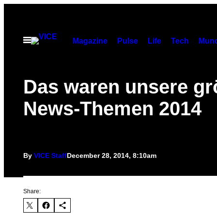
Skip
to
content
Open
Magazine
Pulse
Life
Tech
Munc
Menu
Das waren unsere gr
News-Themen 2014
By
VICE Staff
December 28, 2014, 8:10am
Share: