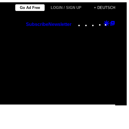
Go Ad Free
LOGIN / SIGN UP
+ DEUTSCH
Instagram
TikTok
YouTube
Google
Googl
Subscribe
Newsletter
Discover
Top
Posts