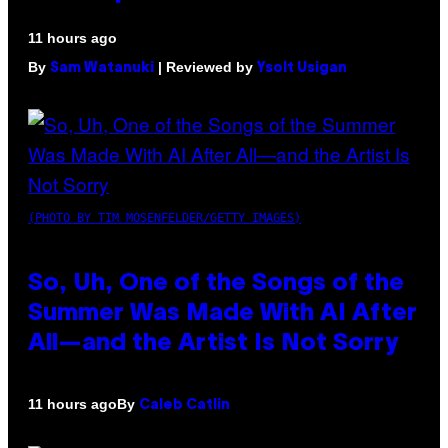
11 hours ago
By
| Reviewed by
Sam Watanuki
Ysolt Usigan
(PHOTO BY TIM MOSENFELDER/GETTY IMAGES)
So, Uh, One of the Songs of the
Summer Was Made With AI After
All—and the Artist Is Not Sorry
By
11 hours ago
Caleb Catlin