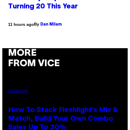
Turning 20 This Year
By
11 hours ago
Dan Milam
MORE
FROM VICE
FLESHLIGHT
How To Stack Fleshlight’s Mix &
Match, Build Your Own Combo
Sales Up To 30%