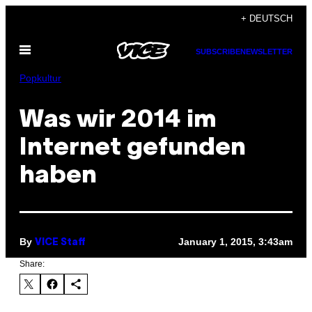
Skip
+ DEUTSCH
to
Open
content
SUBSCRIBE
NEWSLETTER
Menu
Popkultur
Was wir 2014 im
Internet gefunden
haben
By
January 1, 2015, 3:43am
VICE Staff
Share: