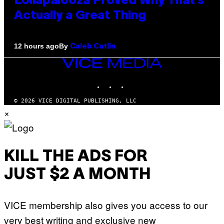
Lollapalooza Proved Why That’s
Actually a Great Thing
By
12 hours ago
Caleb Catlin
VICE
MEDIA
INSTAGRAM
TIKTOK
YOUTUBE
© 2026 VICE DIGITAL PUBLISHING, LLC
×
KILL THE ADS FOR
JUST $2 A MONTH
VICE membership also gives you access to our
very best writing and exclusive new