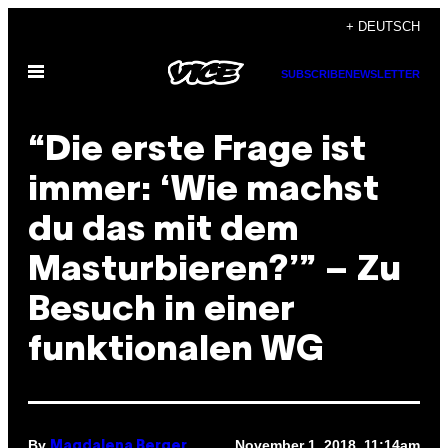
Skip
+ DEUTSCH
to
Open
content
SUBSCRIBE
NEWSLETTER
Menu
“Die erste Frage ist
immer: ‘Wie machst
du das mit dem
Masturbieren?’” – Zu
Besuch in einer
funktionalen WG
By
November 1, 2018, 11:14am
Magdalena Berger