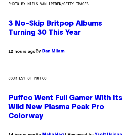
PHOTO BY NIELS VAN IPEREN/GETTY IMAGES
3 No-Skip Britpop Albums
Turning 30 This Year
By
12 hours ago
Dan Milam
COURTESY OF PUFFCO
Puffco Went Full Gamer With Its
Wild New Plasma Peak Pro
Colorway
By
| Reviewed by
14 hours ago
Maha Haq
Ysolt Usigan