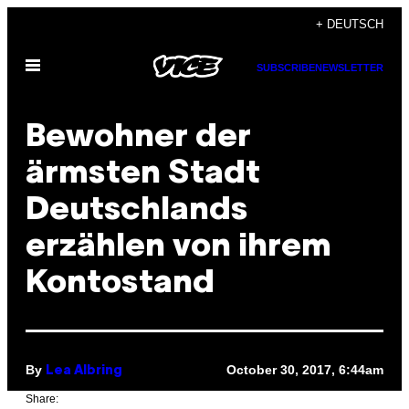
Skip
+ DEUTSCH
to
Open
content
SUBSCRIBE
NEWSLETTER
Menu
Bewohner der
ärmsten Stadt
Deutschlands
erzählen von ihrem
Kontostand
By
October 30, 2017, 6:44am
Lea Albring
Share: