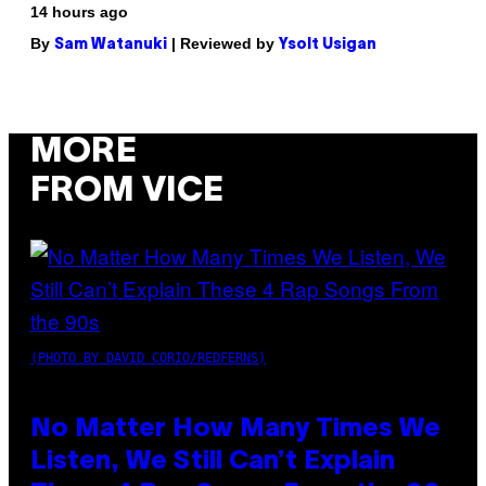
14 hours ago
By
| Reviewed by
Sam Watanuki
Ysolt Usigan
MORE
FROM VICE
(PHOTO BY DAVID CORIO/REDFERNS)
No Matter How Many Times We
Listen, We Still Can’t Explain