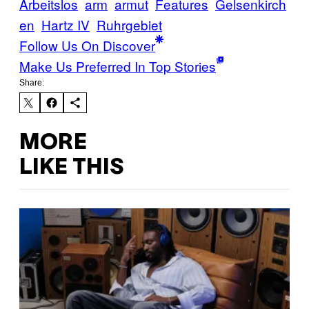
Arbeitslos
arm
armut
Features
Gelsenkirch
en
Hartz IV
Ruhrgebiet
Follow Us On Discover
Make Us Preferred In Top Stories
Share:
MORE
LIKE THIS