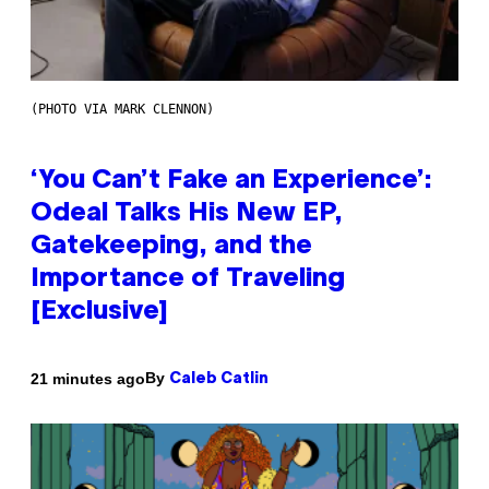
(PHOTO VIA MARK CLENNON)
‘You Can’t Fake an Experience’:
Odeal Talks His New EP,
Gatekeeping, and the
Importance of Traveling
[Exclusive]
By
21 minutes ago
Caleb Catlin