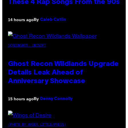
These 4 Rap Songs From the 90s
By
14 hours ago
Caleb Catlin
SCREENSHOT: UBISOFT
Ghost Recon Wildlands Upgrade
Details Leak Ahead of
Anniversary Showcase
By
15 hours ago
Denny Connolly
(PHOTO BY AMBER LITTLE/PRESS)