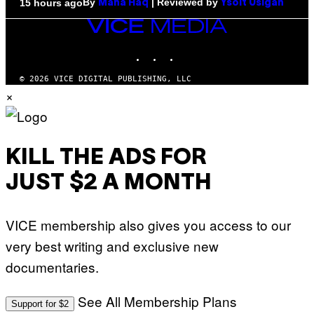
By
| Reviewed by
15 hours ago
Maha Haq
Ysolt Usigan
VICE
MEDIA
INSTAGRAM
TIKTOK
YOUTUBE
© 2026 VICE DIGITAL PUBLISHING, LLC
×
KILL THE ADS FOR
JUST $2 A MONTH
VICE membership also gives you access to our
very best writing and exclusive new
documentaries.
See All Membership Plans
Support for $2