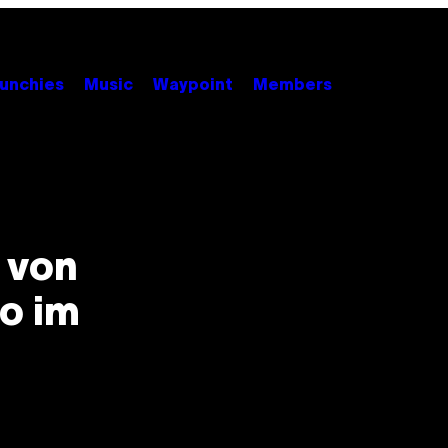
unchies
Music
Waypoint
Members
 von
o im