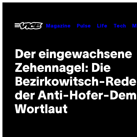
Skip
to
content
Open
Magazine
Pulse
Life
Tech
M
Menu
Der eingewachsene
Zehennagel: Die
Bezirkowitsch-Rede
der Anti-Hofer-Dem
Wortlaut