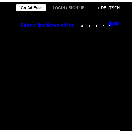
Go Ad Free
LOGIN / SIGN UP
+ DEUTSCH
Instagram
TikTok
YouTube
Google
Goog
Subscribe
Newsletter
Discove
Top
Posts