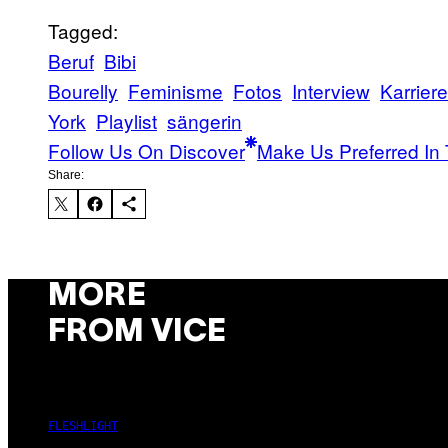
Tagged:
Beruf
Bibi
Bourelly
Feminisme
Fotos
Interview
Karriere
York
Playlist
sängerin
Follow Us On Discover
Make Us Preferred In 
Share:
MORE
FROM VICE
FLESHLIGHT