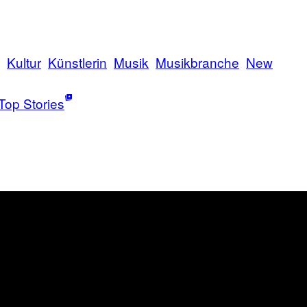
Kultur
Künstlerin
Musik
Musikbranche
New
Top Stories