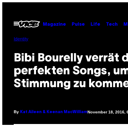
Skip
to
content
Open
Magazine
Pulse
Life
Tech
M
Menu
Identity
Bibi Bourelly verrät 
perfekten Songs, um
Stimmung zu komm
By
November 18, 2016, 
Kat Aileen & Keenan MacWilliam