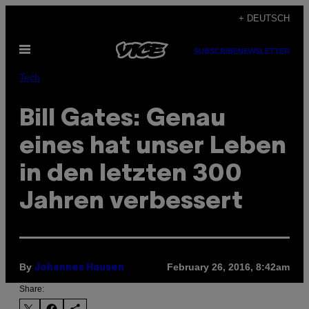
Skip
+ DEUTSCH
to
Open
content
SUBSCRIBE
NEWSLETTER
Menu
Tech
Bill Gates: Genau
eines hat unser Leben
in den letzten 300
Jahren verbessert
By
February 26, 2016, 8:42am
Johannes Hausen
Share: