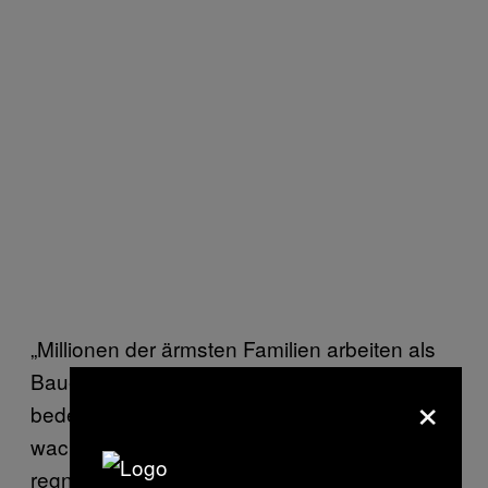
„Millionen der ärmsten Familien arbeiten als
Bauern. Veränderte Wetterbedingungen
×
bedeuten oft, dass ihre Pflanzen nicht
wachsen, weil es zu viel oder zu wenig
regnet. Dadurch rutschen sie tiefer in die