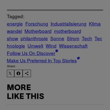
Tagged:
energie
Forschung
Industrialisierung
Klima
wandel
Motherboard
motherboard
show
philanthropie
Sonne
Strom
Tech
Tec
hnologie
Umwelt
Wind
Wissenschaft
Follow Us On Discover
Make Us Preferred In Top Stories
Share:
MORE
LIKE THIS