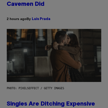
Cavemen Did
By
2 hours ago
Luis Prada
PHOTO: PIXELSEFFECT / GETTY IMAGES
Singles Are Ditching Expensive