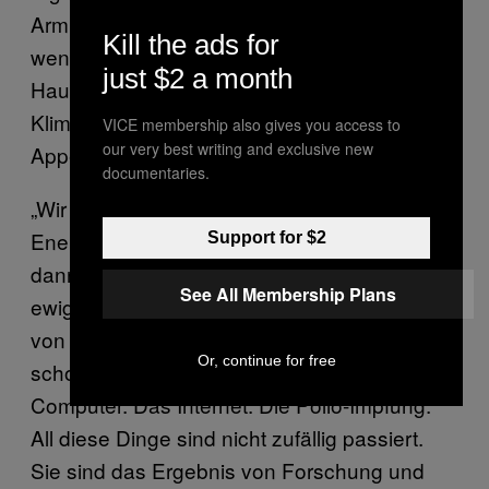
Armut. Das ist unfair, denn sie stoßen am
Kill the ads for
wenigstens CO2 aus, das der
just $2 a month
Hauptverursacher für das Problem [des
Klimawandels] ist”, so Gates in seinem
VICE membership also gives you access to
our very best writing and exclusive new
Appell.
documentaries.
„Wir brauchen also in Kürze ein
Energiewunder”. Und an dieser Stelle kommt
Support for $2
dann endlich der Satz, auf den ihr beim
See All Membership Plans
ewigen Optimisten Bill Gates wahrscheinlich
von Anfang an gewartet habt: „Ich habe
Or, continue for free
schon früher Wunder gesehen: Den Personal
Computer. Das Internet. Die Polio-Impfung.
All diese Dinge sind nicht zufällig passiert.
Sie sind das Ergebnis von Forschung und