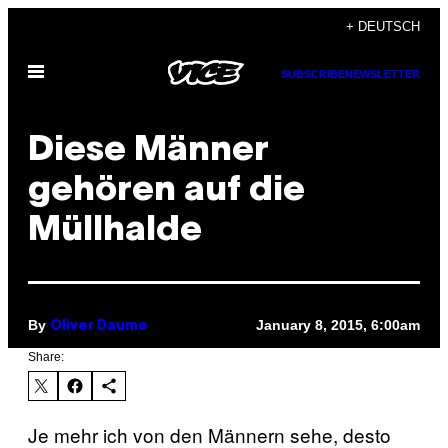
Skip
+ DEUTSCH
to
Open
content
SUBSCRIBE
NEWSLETTER
Menu
Diese Männer
gehören auf die
Müllhalde
By
January 8, 2015, 6:00am
Oliver Daume
Share:
Je mehr ich von den Männern sehe, desto