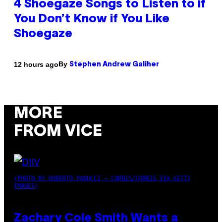
4 Shoegaze Songs to Listen to if
You Don’t Know if You Like
Shoegaze
By
12 hours ago
Stephen Andrew Galiher
MORE
FROM VICE
(PHOTO BY ROBERTO PANUCCI – CORBIS/CORBIS VIA GETTY
IMAGES)
Zachary Cole Smith Wants a