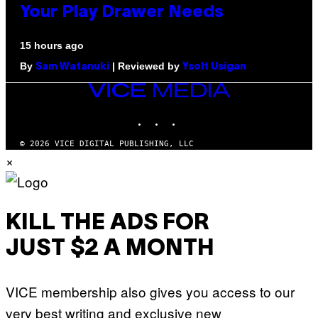
Your Play Drawer Needs
15 hours ago
By
| Reviewed by
Sam Watanuki
Ysolt Usigan
VICE
MEDIA
INSTAGRAM
TIKTOK
YOUTUBE
© 2026 VICE DIGITAL PUBLISHING, LLC
×
KILL THE ADS FOR
JUST $2 A MONTH
VICE membership also gives you access to our
very best writing and exclusive new