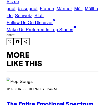
Bis so
guet
bissoguet
Frauen
Männer
Müll
Müllha
lde
Schweiz
Stuff
Follow Us On Discover
Make Us Preferred In Top Stories
Share:
MORE
LIKE THIS
(PHOTO BY JO HALE/GETTY IMAGES)
The Entire Emotional Spectrum