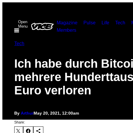
Skip
to
Open
content
Magazine
Pulse
Life
Tech
Menu
Members
Tech
Ich habe durch Bitco
mehrere Hunderttau
Euro verloren
By
Arthur
May 20, 2021, 12:00am
Share: