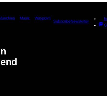
Munchies
Music
Waypoint
I
Subscribe
Newsletter
G
in
send