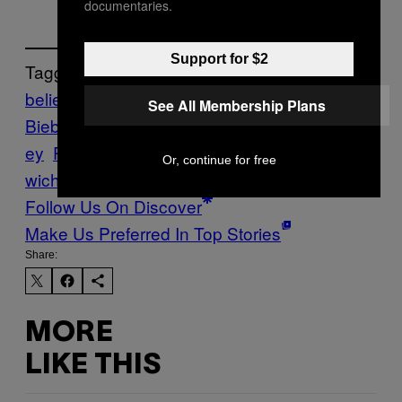
documentaries.
Support for $2
Tagged:
belieber
brüllen
Fail
fans
Justin
See All Membership Plans
Bieber
Kommunikation
Konzert
Music
Nois
ey
Purpose World Tour
Schreien
Sehr
Or, continue for free
wichtige Internetvideos
Tour
Follow Us On Discover
Make Us Preferred In Top Stories
Share:
MORE
LIKE THIS