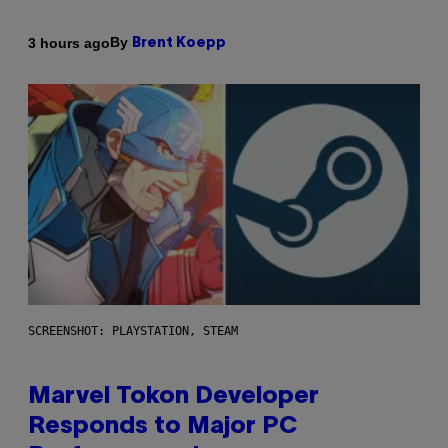
By
3 hours ago
Brent Koepp
SCREENSHOT: PLAYSTATION, STEAM
Marvel Tokon Developer
Responds to Major PC