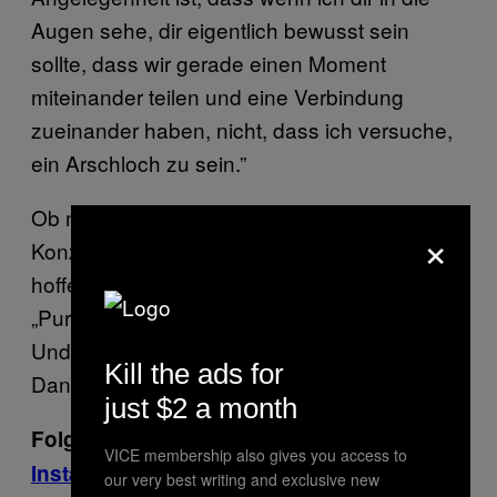
Augen sehe, dir eigentlich bewusst sein
sollte, dass wir gerade einen Moment
miteinander teilen und eine Verbindung
zueinander haben, nicht, dass ich versuche,
ein Arschloch zu sein.”
Ob nun übertriebene Rumbrüllerei auf
×
Konzerten unangebracht ist oder nicht: Wir
hoffen, dass das soziale Experiment
„Purpose World Tour” ein gutes Ende nimmt.
Und bitte schreit eure Mitmenschen nicht an.
Kill the ads for
Danke.
just $2 a month
Folge Noisey auf
Facebook
,
Twitter
und
VICE membership also gives you access to
Instagram
.
our very best writing and exclusive new