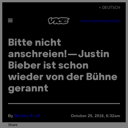
Skip
+ DEUTSCH
to
Open
content
SUBSCRIBE
NEWSLETTER
Menu
Bitte nicht
anschreien!—Justin
Bieber ist schon
wieder von der Bühne
gerannt
By
October 25, 2016, 6:32am
Noisey Staff
Share: