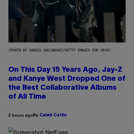
(PHOTO BY DANIEL BOCZARSKI/GETTY IMAGES FOR VEVO)
On This Day 15 Years Ago, Jay-Z
and Kanye West Dropped One of
the Best Collaborative Albums
of All Time
By
2 hours ago
Caleb Catlin