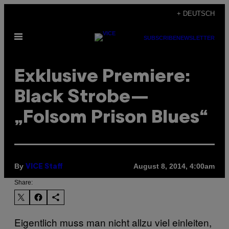
Skip
+ DEUTSCH
to
Open
content
SUBSCRIBE
NEWSLETTER
Menu
Exklusive Premiere:
Black Strobe—
„Folsom Prison Blues“
By
August 8, 2014, 4:00am
VICE Staff
Share:
Eigentlich muss man nicht allzu viel einleiten,