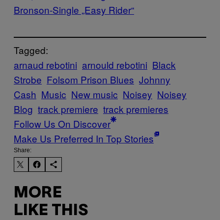
Bronson-Single „Easy Rider“
Tagged:
arnaud rebotini
arnould rebotini
Black
Strobe
Folsom Prison Blues
Johnny
Cash
Music
New music
Noisey
Noisey
Blog
track premiere
track premieres
Follow Us On Discover
Make Us Preferred In Top Stories
Share:
MORE
LIKE THIS