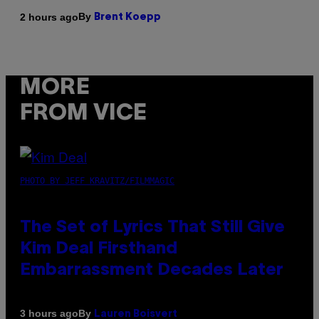
By
2 hours ago
Brent Koepp
MORE
FROM VICE
PHOTO BY JEFF KRAVITZ/FILMMAGIC
The Set of Lyrics That Still Give
Kim Deal Firsthand
Embarrassment Decades Later
By
3 hours ago
Lauren Boisvert