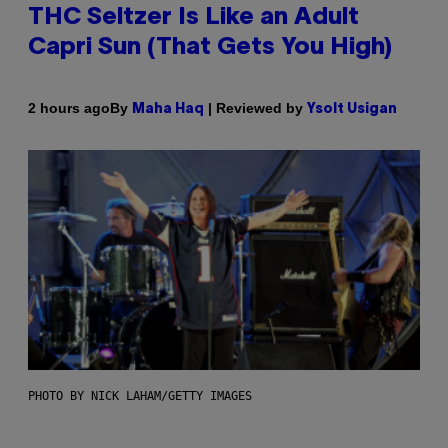
THC Seltzer Is Like an Adult
Capri Sun (That Gets You High)
By
| Reviewed by
2 hours ago
Maha Haq
Ysolt Usigan
PHOTO BY NICK LAHAM/GETTY IMAGES