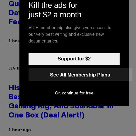
Kill the ads for
Quake Returns With Surprise
Dawn of the Machine Update
just $2 a month
Featuring 19 New Maps
VICE membership also gives you access to
our very best writing and exclusive new
documentaries.
By
1 hour ago
Denny Connolly
Support for $2
VIA HISENSE
See All Membership Plans
Hisense’s New U6SF Pro TV Is
Or, continue for free
Basically a Home Theater,
Gaming Rig, And Soundbar In
One Box (Deal Alert!)
1 hour ago