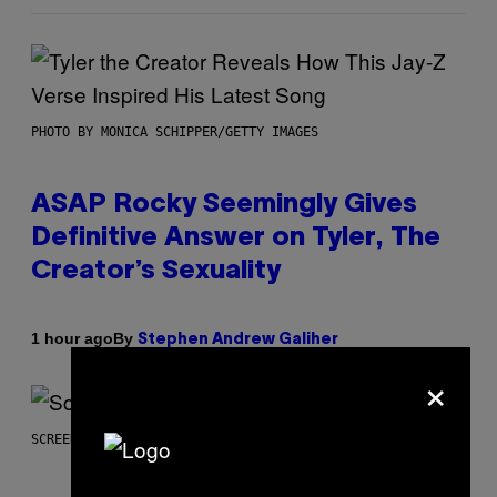
PHOTO BY MONICA SCHIPPER/GETTY IMAGES
ASAP Rocky Seemingly Gives
Definitive Answer on Tyler, The
Creator’s Sexuality
By
1 hour ago
Stephen Andrew Galiher
×
SCREENSHOT: MACHINEGAMES/ID SOFTWARE