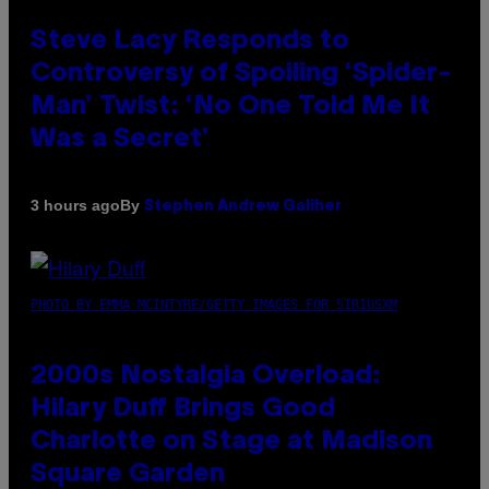
Steve Lacy Responds to
Controversy of Spoiling ‘Spider-
Man’ Twist: ‘No One Told Me It
Was a Secret’
By
3 hours ago
Stephen Andrew Galiher
PHOTO BY EMMA MCINTYRE/GETTY IMAGES FOR SIRIUSXM
2000s Nostalgia Overload:
Hilary Duff Brings Good
Charlotte on Stage at Madison
Square Garden