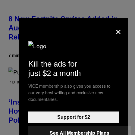
8 New Fortnite Sprites Added in
×
August 6 Update – Locations &
Release Time
7 minutes ago
By
Brent Koepp
Kill the ads for
just $2 a month
PHOTO BY GIE KNAEPS/GETTY IMAGES
VICE membership also gives you access to
our very best writing and exclusive new
documentaries.
‘Inspire Without Being Preachy’:
How a Breakup and Bush-Era
Support for $2
Politics Helped Create This L7 Hit
See All Membership Plans