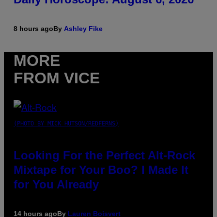
8 hours ago
By
Ashley Fike
MORE
FROM VICE
(PHOTO BY MICK HUTSON/REDFERNS)
Looking For the Perfect Alt-Rock
Mixtape for Your Boo? I Made It
for You Already
14 hours ago
By
Lauren Boisvert