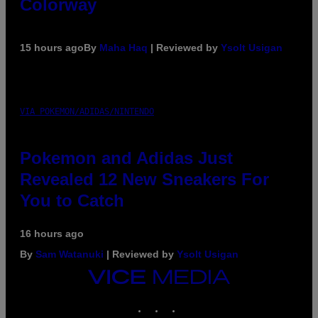
Colorway
15 hours ago
By
Maha Haq
| Reviewed by
Ysolt Usigan
VIA POKEMON/ADIDAS/NINTENDO
Pokemon and Adidas Just
Revealed 12 New Sneakers For
You to Catch
16 hours ago
By
Sam Watanuki
| Reviewed by
Ysolt Usigan
VICE
MEDIA
INSTAGRAM
TIKTOK
YOUTUBE