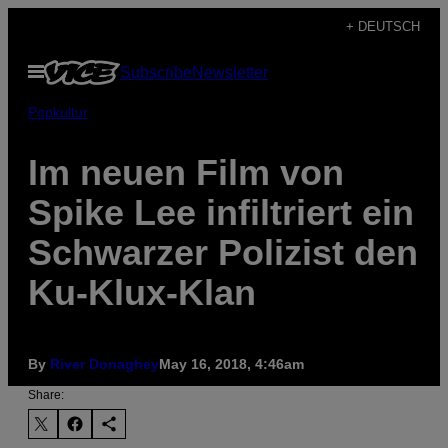
Skip
+ DEUTSCH
to
Open
Subscribe
Newsletter
content
Menu
Popkultur
Im neuen Film von
Spike Lee infiltriert ein
Schwarzer Polizist den
Ku-Klux-Klan
By
River Donaghey
May 16, 2018, 4:46am
Share: