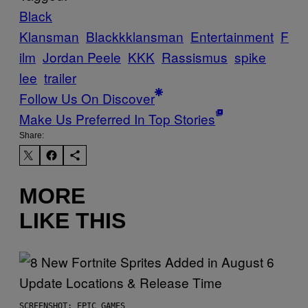
Black
Klansman
Blackkklansman
Entertainment
F
ilm
Jordan Peele
KKK
Rassismus
spike
lee
trailer
Follow Us On Discover
Make Us Preferred In Top Stories
Share:
MORE
LIKE THIS
SCREENSHOT: EPIC GAMES