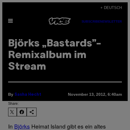
Skip
+ DEUTSCH
to
Open
content
SUBSCRIBE
NEWSLETTER
Menu
Björks „Bastards”-
Remixalbum im
Stream
By
November 13, 2012, 6:40am
Sasha Hecht
Share:
In
Björks
Heimat Island gibt es ein altes