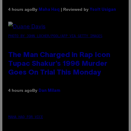
By
| Reviewed by
4 hours ago
Maha Haq
Ysolt Usigan
PHOTO BY JOHN LOCHER/POOL/AFP VIA GETTY IMAGES
The Man Charged in Rap Icon
Tupac Shakur’s 1996 Murder
Goes On Trial This Monday
By
4 hours ago
Dan Milam
MAHA HAQ FOR VICE