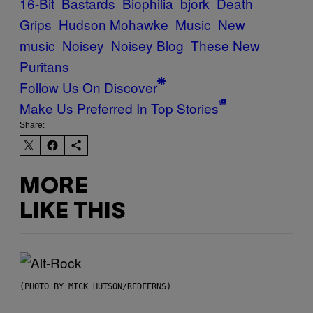
16-Bit
Bastards
Biophilia
bjork
Death
Grips
Hudson Mohawke
Music
New
music
Noisey
Noisey Blog
These New
Puritans
Follow Us On Discover
Make Us Preferred In Top Stories
Share:
MORE
LIKE THIS
(PHOTO BY MICK HUTSON/REDFERNS)