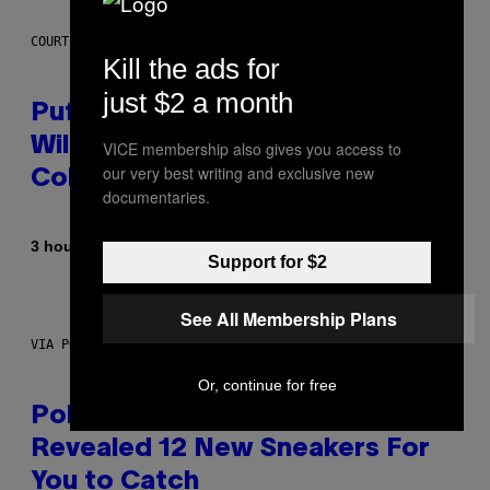
COURTESY OF PUFFCO
Kill the ads for
just $2 a month
Puffco Went Full Gamer With Its
Wild New Plasma Peak Pro
VICE membership also gives you access to
our very best writing and exclusive new
Colorway
documentaries.
By
| Reviewed by
3 hours ago
Maha Haq
Ysolt Usigan
Support for $2
See All Membership Plans
VIA POKEMON/ADIDAS/NINTENDO
Or, continue for free
Pokemon and Adidas Just
Revealed 12 New Sneakers For
You to Catch