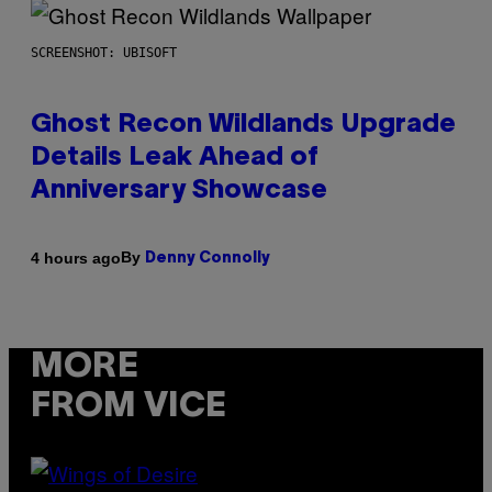
SCREENSHOT: UBISOFT
Ghost Recon Wildlands Upgrade
Details Leak Ahead of
Anniversary Showcase
By
4 hours ago
Denny Connolly
MORE
FROM VICE