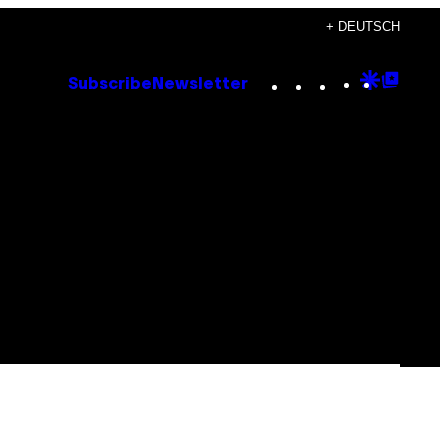
+ DEUTSCH
Instagram
TikTok
YouTube
Google
Goog
Subscribe
Newsletter
Discove
Top
Posts