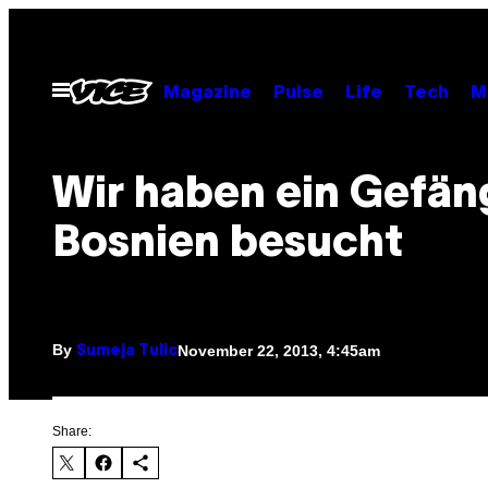
Skip
to
content
Open
Magazine
Pulse
Life
Tech
M
Menu
Wir haben ein Gefäng
Bosnien besucht
By
November 22, 2013, 4:45am
Sumeja Tulic
Share: