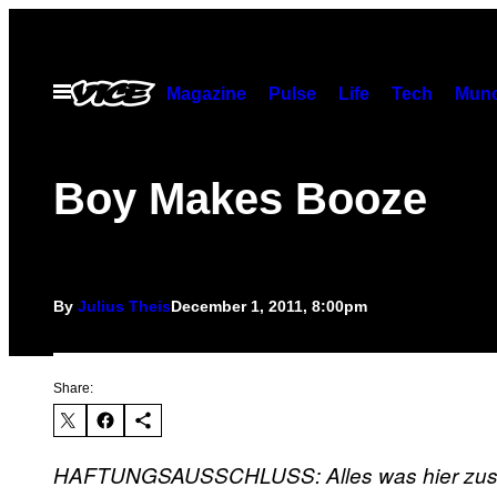
Skip
to
content
Open
Magazine
Pulse
Life
Tech
Munc
Menu
Boy Makes Booze
By
Julius Theis
December 1, 2011, 8:00pm
Share:
HAFTUNGSAUSSCHLUSS: Alles was hier zusam