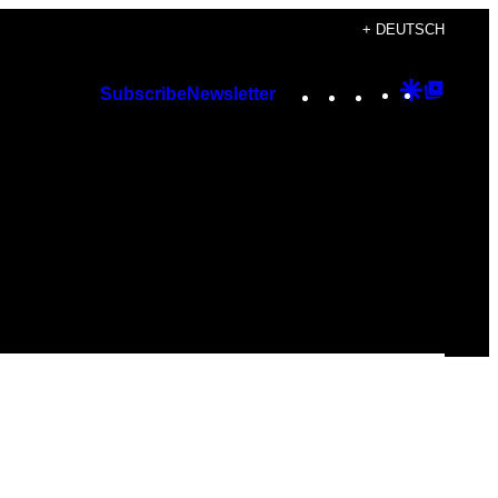
+ DEUTSCH
Instagram
TikTok
YouTube
Google
Googl
Subscribe
Newsletter
Discover
Top
Posts