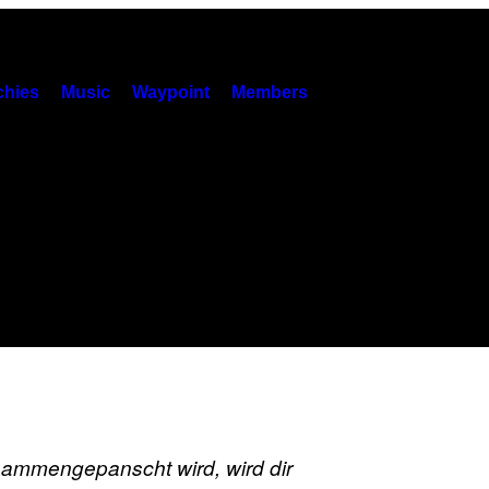
hies
Music
Waypoint
Members
mengepanscht wird, wird dir