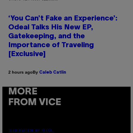
‘You Can’t Fake an Experience’:
Odeal Talks His New EP,
Gatekeeping, and the
Importance of Traveling
[Exclusive]
By
2 hours ago
Caleb Catlin
MORE
FROM VICE
ILLUSTRATION BY REESA.