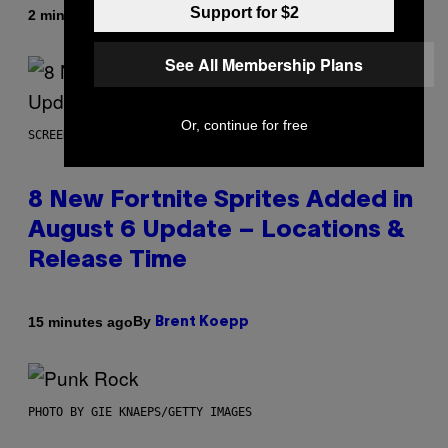
Support for $2
By
2 minutes ago
Brent Koepp
See All Membership Plans
Or, continue for free
SCREENSHOT: EPIC GAMES
8 New Fortnite Sprites Added in
August 6 Update – Locations &
Release Time
By
15 minutes ago
Brent Koepp
PHOTO BY GIE KNAEPS/GETTY IMAGES