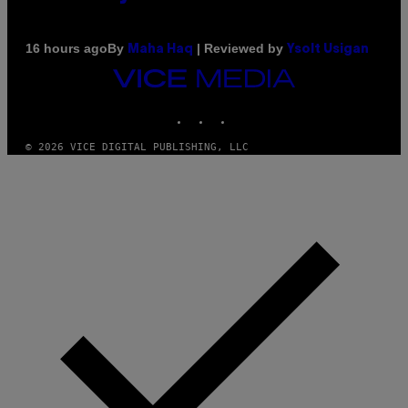
By
| Reviewed by
16 hours ago
Maha Haq
Ysolt Usigan
VICE
MEDIA
INSTAGRAM
TIKTOK
YOUTUBE
© 2026 VICE DIGITAL PUBLISHING, LLC