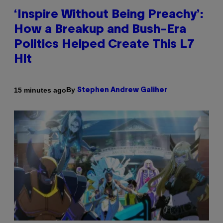
‘Inspire Without Being Preachy’:
How a Breakup and Bush-Era
Politics Helped Create This L7
Hit
By
15 minutes ago
Stephen Andrew Galiher