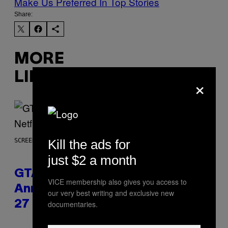
Make Us Preferred In Top Stories
Share:
MORE
LIKE THIS
×
Kill the ads for
SCREENSHOT: ROCKSTAR GAMES, NETFLIX
just $2 a month
GTA 6 Gameplay Trailer
VICE membership also gives you access to
Announced for Netflix on August
our very best writing and exclusive new
documentaries.
27