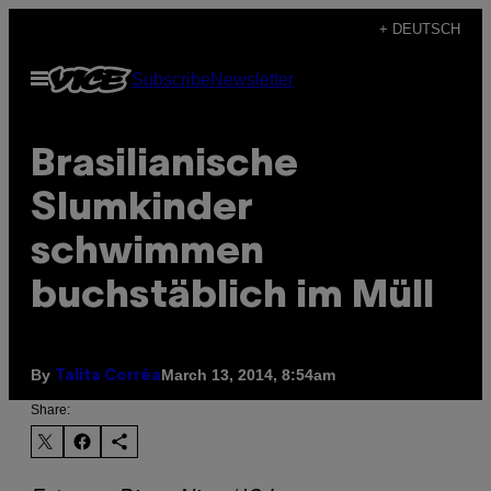
Skip
+ DEUTSCH
to
Open
Subscribe
Newsletter
content
Menu
Brasilianische
Slumkinder
schwimmen
buchstäblich im Müll
By
March 13, 2014, 8:54am
Talita Corrêa
Share: