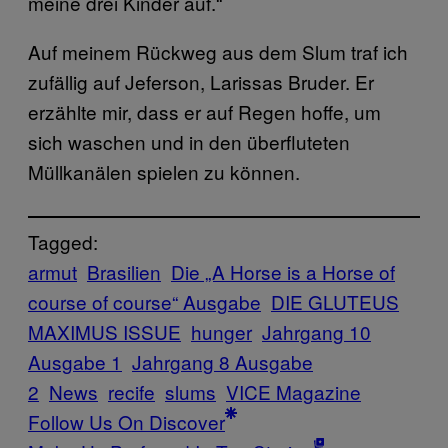
meine drei Kinder auf.“
Auf meinem Rückweg aus dem Slum traf ich
zufällig auf Jeferson, Larissas Bruder. Er
erzählte mir, dass er auf Regen hoffe, um
sich waschen und in den überfluteten
Müllkanälen spielen zu können.
Tagged:
armut
Brasilien
Die „A Horse is a Horse of
course of course“ Ausgabe
DIE GLUTEUS
MAXIMUS ISSUE
hunger
Jahrgang 10
Ausgabe 1
Jahrgang 8 Ausgabe
2
News
recife
slums
VICE Magazine
Follow Us On Discover