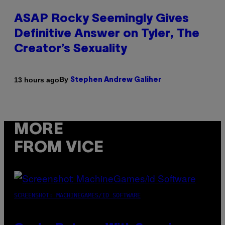
ASAP Rocky Seemingly Gives
Definitive Answer on Tyler, The
Creator’s Sexuality
By
13 hours ago
Stephen Andrew Galiher
MORE
FROM VICE
SCREENSHOT: MACHINEGAMES/ID SOFTWARE