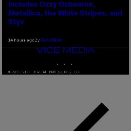
Includes Ozzy Osbourne,
Metallica, the White Stripes, and
Styx
By
14 hours ago
Dan Milam
VICE
MEDIA
INSTAGRAM
TIKTOK
YOUTUBE
© 2026 VICE DIGITAL PUBLISHING, LLC