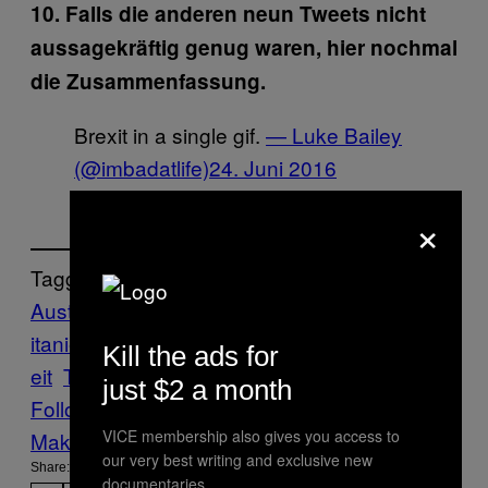
10. Falls die anderen neun Tweets nicht
aussagekräftig genug waren, hier nochmal
die Zusammenfassung.
Brexit in a single gif.
— Luke Bailey
(@imbadatlife)
24. Juni 2016
×
Tagged:
Austritt
Brexit
cameron
eu
Grenzen
Großbr
itanien
Nachrichten
News
Politik
Reisefreih
Kill the ads for
eit
Twitter
Vice Blog
just $2 a month
Follow Us On Discover
VICE membership also gives you access to
Make Us Preferred In Top Stories
our very best writing and exclusive new
Share:
documentaries.