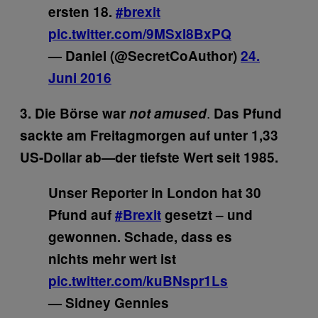
ersten 18.
#brexit
pic.twitter.com/9MSxI8BxPQ
— Daniel (@SecretCoAuthor)
24.
Juni 2016
.
3. Die Börse war
not amused
Das Pfund
sackte am Freitagmorgen auf unter 1,33
US-Dollar ab—der tiefste Wert seit 1985.
Unser Reporter in London hat 30
Pfund auf
#Brexit
gesetzt – und
gewonnen. Schade, dass es
nichts mehr wert ist
pic.twitter.com/kuBNspr1Ls
— Sidney Gennies