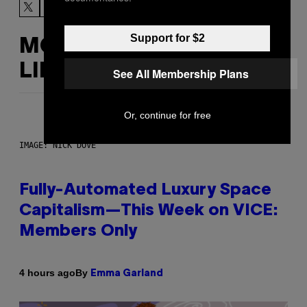
Support for $2
MORE
LIKE THIS
See All Membership Plans
Or, continue for free
IMAGE: NICK DOVE
Fully-Automated Luxury Space
Capitalism—This Week on VICE:
Members Only
By
4 hours ago
Emma Garland