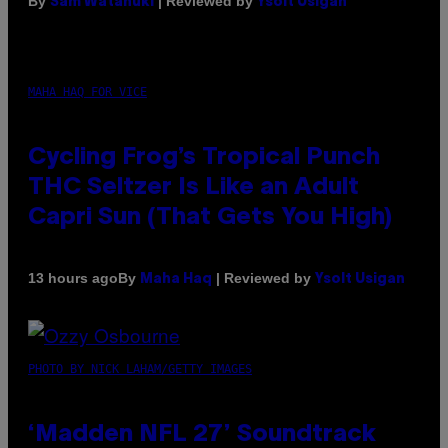
By
| Reviewed by
Sam Watanuki
Ysolt Usigan
MAHA HAQ FOR VICE
Cycling Frog’s Tropical Punch
THC Seltzer Is Like an Adult
Capri Sun (That Gets You High)
By
| Reviewed by
13 hours ago
Maha Haq
Ysolt Usigan
PHOTO BY NICK LAHAM/GETTY IMAGES
‘Madden NFL 27’ Soundtrack