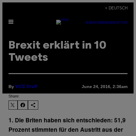
Skip
+ DEUTSCH
to
Open
content
SUBSCRIBE
NEWSLETTER
Menu
Brexit erklärt in 10
Tweets
By
June 24, 2016, 2:36am
VICE Staff
Share:
1. Die Briten haben sich entschieden: 51,9
Prozent stimmten für den Austritt aus der