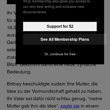
VICE membership also gives you access to
our very best writing and exclusive new
Ihr Vater Jamie Spears habe sich laut
documentaries.
Forbes
für seine Rolle als Vormund jeden Monat
16.000 Dollar vom Geld seiner Tochter
Support for $2
auszahlen lassen. Das gehe aus
See All Membership Plans
Gerichtsdokumenten hervor. In zwölf Jahren
seien so 2,4 Millionen Dollar
Or, continue for free
zusammengekommen. Britneys Song “Work
Bitch” bekommt damit eine neue, zynische
Bedeutung.
Britney beschuldigte zudem ihre Mutter, die
Idee zu der Vormundschaft gehabt zu haben.
Ihr Vater sei dafür nicht schlau genug, “meine
Mutter gab ihm die Idee”,
sagte sie
in einem