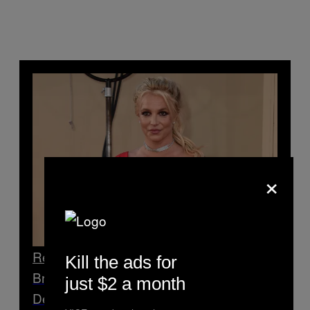
×
Read Next
Kill the ads for
Britney Spears beschreibt schockierende
just $2 a month
Details der Vormundschaft ihres Vaters