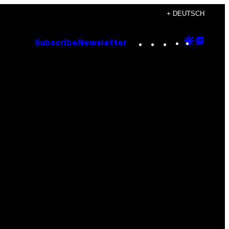
+ DEUTSCH
Instagram
TikTok
YouTube
Google
Goog
Subscribe
Newsletter
Discove
Top
Posts