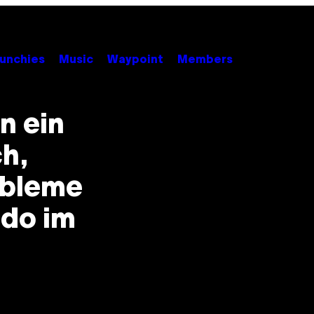
unchies
Music
Waypoint
Members
n ein
h,
obleme
ido im