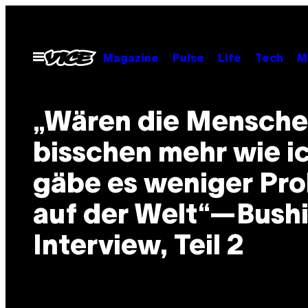
Skip
to
content
Open
Magazine
Pulse
Life
Tech
M
Menu
„Wären die Mensche
bisschen mehr wie ic
gäbe es weniger Pr
auf der Welt“—Bush
Interview, Teil 2