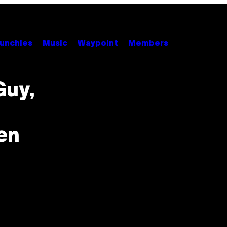
unchies
Music
Waypoint
Members
Guy,
en