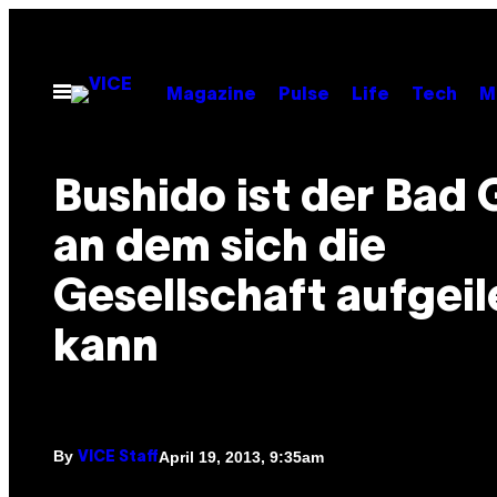
Skip
to
content
Open
Magazine
Pulse
Life
Tech
M
Menu
Bushido ist der Bad 
an dem sich die
Gesellschaft aufgeil
kann
By
April 19, 2013, 9:35am
VICE Staff