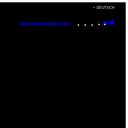
+ DEUTSCH
Instagram
TikTok
YouTube
Google
Goog
Subscribe
Newsletter
Discove
Top
Posts