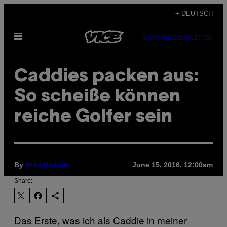
Skip
+ DEUTSCH
to
Open
content
SUBSCRIBE
NEWSLETTER
Menu
Caddies packen aus:
So scheiße können
reiche Golfer sein
By
June 15, 2016, 12:00am
Alex Norcia
Share:
Das Erste, was ich als Caddie in meiner