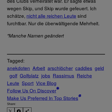
des Clubs verheiratet war. Er sagte etwas
wegen Skip, und Skip wurde gefeuert. Ich
schätze,
nicht alle reichen Leute
sind
furchtbar. Nur die überwältigende Mehrheit.
*Manche Namen geändert
Tagged:
anekdoten
Arbeit
arschlöcher
caddies
geld
golf
Golfplatz
jobs
Rassimus
Reiche
Leute
Sport
Vice Blog
Follow Us On Discover
Make Us Preferred In Top Stories
Share: