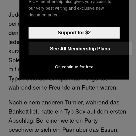
VICE membership also gives you access to
our very best writing and exclusive new
Jedes Jahr hielt der Club ein Golf-Event ab,
documentaries.
bei dem er Stripperinnen anheuerte, die mit
den Spielern über den Platz zogen. Bei
Support for $2
jedem Tee bückte sich eine Frau in einem
See All Membership Plans
kurzen Rock und legte den Ball für den
Spieler aufs Tee. Einmal sah ich zusammen
Or, continue for free
mit einem anderen Caddie, wie einer der
Typen eine der Stripperinnen fingerte,
während seine Freunde am Putten waren.
Nach einem anderen Turnier, während das
Bankett lief, hatte ein Typ Sex auf dem ersten
Abschlag. Bei einer weiteren Party
beschwerte sich ein Paar über das Essen,