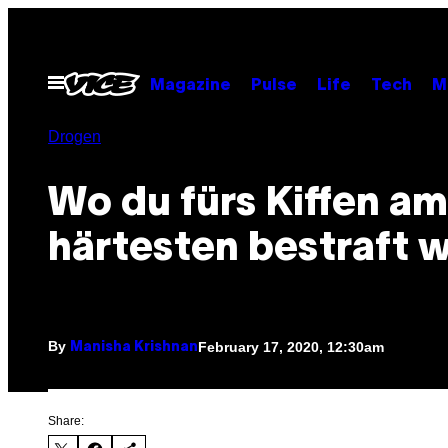
Skip
to
content
Open
Magazine
Pulse
Life
Tech
M
Menu
Drogen
Wo du fürs Kiffen am
härtesten bestraft w
By
February 17, 2020, 12:30am
Manisha Krishnan
Share: