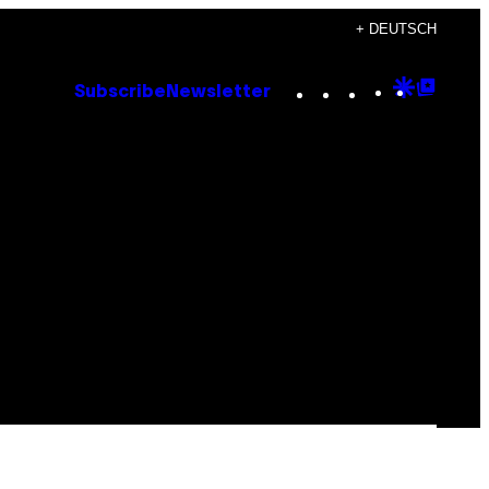
+ DEUTSCH
Instagram
TikTok
YouTube
Google
Goog
Subscribe
Newsletter
Discove
Top
Posts