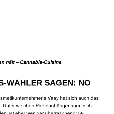
n hält – Cannabis-Cuisine
S-WÄHLER SAGEN: NÖ
osmetikunternehmens Vaay hat sich auch das
 Unter welchen Parteianhängerinnen sich
den, ist eher weniger überraschend: 58