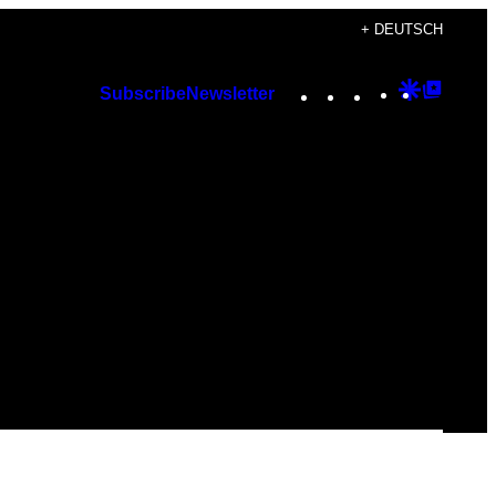
+ DEUTSCH
Instagram
TikTok
YouTube
Google
Googl
Subscribe
Newsletter
Discover
Top
Posts