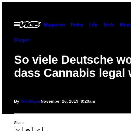
Skip
to
content
Open
Magazine
Pulse
Life
Tech
Munc
Menu
Drogen
So viele Deutsche wo
dass Cannabis legal 
By
Tim Geyer
November 26, 2019, 8:29am
Share: