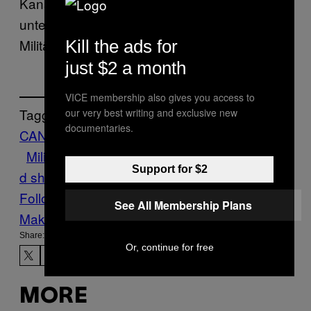
Kanada die Welt auch mit den
unterschiedlichsten Waffensystemen und
Militärtechnologien zu beliefern weiß.
Kill the ads for
just $2 a month
VICE membership also gives you access to
Tagged:
our very best writing and exclusive new
documentaries.
CANSEC
export
Kanada
maschinen
Militär
Militärtechnologie
Motherboard
motherboar
Support for $2
d show
Tech
videos
waffen
Follow Us On Discover
See All Membership Plans
Make Us Preferred In Top Stories
Share:
Or, continue for free
MORE