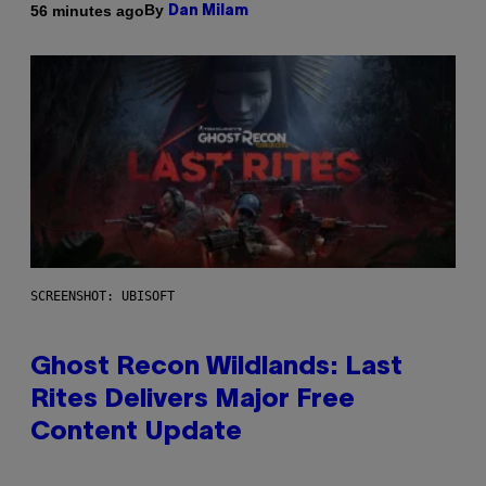
By
56 minutes ago
Dan Milam
SCREENSHOT: UBISOFT
Ghost Recon Wildlands: Last
Rites Delivers Major Free
Content Update