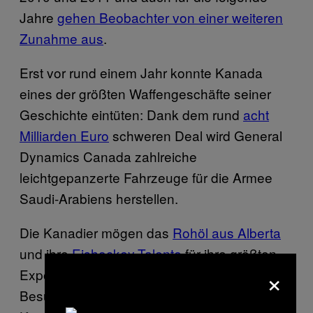
Jahre
gehen Beobachter von einer weiteren
Zunahme aus
.
Erst vor rund einem Jahr konnte Kanada
eines der größten Waffengeschäfte seiner
Geschichte eintüten: Dank dem rund
acht
Milliarden Euro
schweren Deal wird General
Dynamics Canada zahlreiche
leichtgepanzerte Fahrzeuge für die Armee
Saudi-Arabiens herstellen.
Die Kanadier mögen das
Rohöl aus Alberta
und ihre
Eishockey-Talente
für ihre größten
×
Exportschlager halten—aber spätestens ein
Besuch auf der CANSEC verdeutlicht, dass