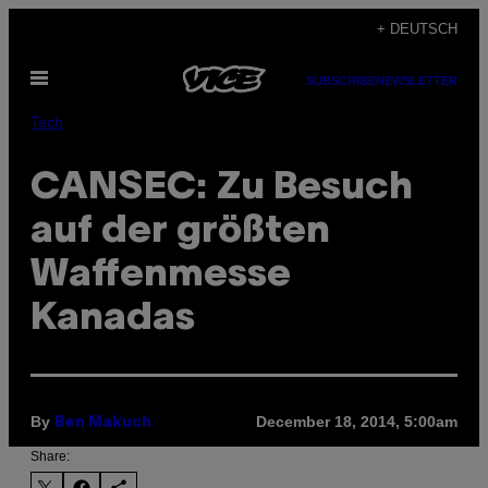
Skip
+ DEUTSCH
to
Open
content
SUBSCRIBE
NEWSLETTER
Menu
Tech
CANSEC: Zu Besuch
auf der größten
Waffenmesse
Kanadas
By
December 18, 2014, 5:00am
Ben Makuch
Share: