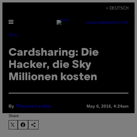
Skip
+ DEUTSCH
to
Open
content
SUBSCRIBE
NEWSLETTER
Menu
Tech
Cardsharing: Die
Hacker, die Sky
Millionen kosten
By
May 6, 2016, 4:24am
Theresa Locker
Share: