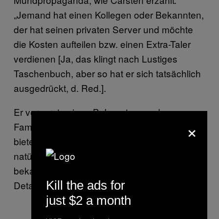
„Jemand hat einen Kollegen oder Bekannten,
der hat seinen privaten Server und möchte
die Kosten aufteilen bzw. einen Extra-Taler
verdienen [Ja, das klingt nach Lustiges
Taschenbuch, aber so hat er sich tatsächlich
ausgedrückt, d. Red.].
Er versorgt seinen Bekannten- und
×
Familienkreis. Diverse Satellitengeschäfte
bieten dieses ,Extra’ gegen Gebühr an—
natürlich diskret. Uns ist mindestens ein Fall
bekannt, wo das gewaltig schief ging.” Ins
Kill the ads for
Detail wollte er nicht gehen.
just $2 a month