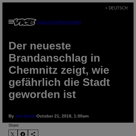
Skip
+ DEUTSCH
to
Open
Subscribe
Newsletter
content
Menu
Der neueste
Brandanschlag in
Chemnitz zeigt, wie
gefährlich die Stadt
geworden ist
By
Jan Karon
October 21, 2018, 1:00am
Share: