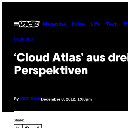
Skip
to
content
Open
Magazine
Pulse
Life
Tech
M
Menu
Popkultur
‘Cloud Atlas’ aus dre
Perspektiven
By
December 8, 2012, 1:00pm
VICE Staff
Share: