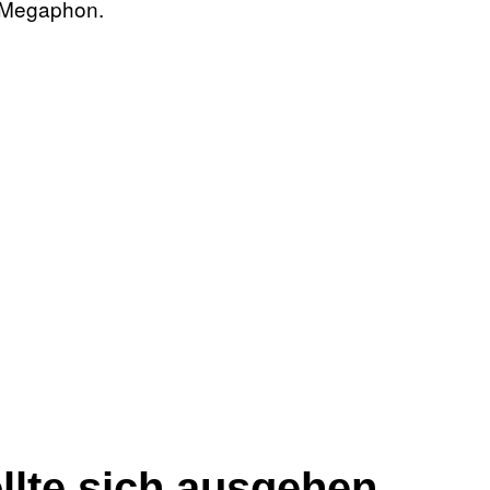
n Megaphon.
llte sich
ausgehen,