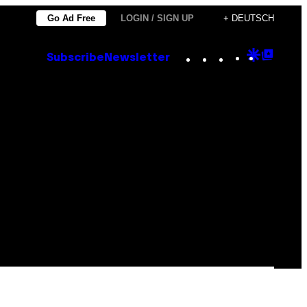
Go Ad Free
LOGIN / SIGN UP
+ DEUTSCH
Instagram
TikTok
YouTube
Google
Goog
Subscribe
Newsletter
Discove
Top
Posts