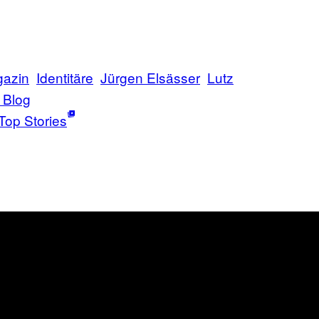
azin
Identitäre
Jürgen Elsässer
Lutz
 Blog
Top Stories