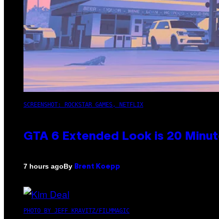
SCREENSHOT: ROCKSTAR GAMES, NETFLIX
GTA 6 Extended Look is 20 Minut
By
7 hours ago
Brent Koepp
PHOTO BY JEFF KRAVITZ/FILMMAGIC