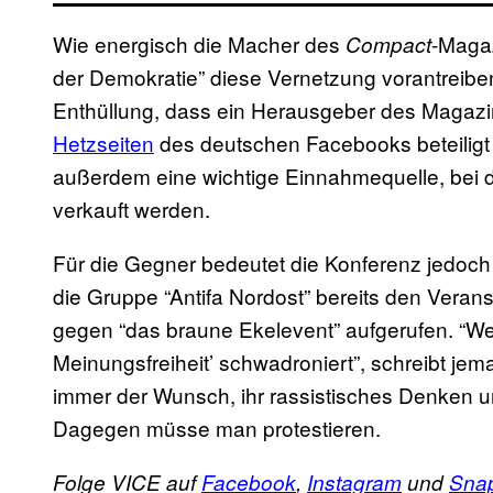
Wie energisch die Macher des
-Magaz
Compact
der Demokratie” diese Vernetzung vorantreiben
Enthüllung, dass ein Herausgeber des Magaz
Hetzseiten
des deutschen Facebooks beteiligt 
außerdem eine wichtige Einnahmequelle, bei de
verkauft werden.
Für die Gegner bedeutet die Konferenz jedoch 
die Gruppe “Antifa Nordost” bereits den Verans
gegen “das braune Ekelevent” aufgerufen. “We
Meinungsfreiheit’ schwadroniert”, schreibt je
immer der Wunsch, ihr rassistisches Denken u
Dagegen müsse man protestieren.
Folge VICE auf
Facebook
,
Instagram
und
Sna