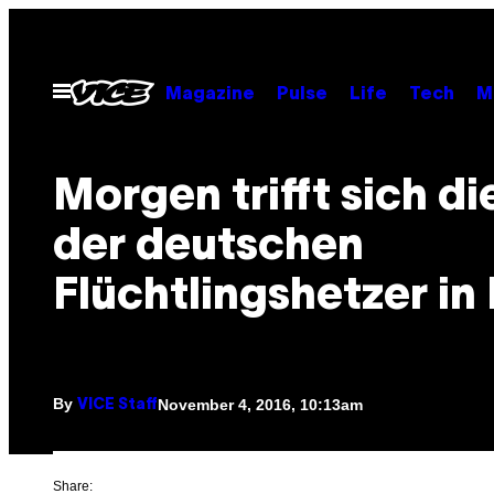
Skip
to
content
Open
Magazine
Pulse
Life
Tech
M
Menu
Morgen trifft sich die
der deutschen
Flüchtlingshetzer in 
By
November 4, 2016, 10:13am
VICE Staff
Share: