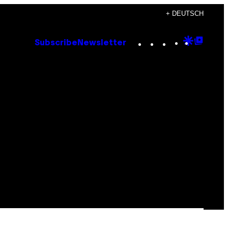
+ DEUTSCH
Instagram
TikTok
YouTube
Google
Goog
Subscribe
Newsletter
Discove
Top
Posts