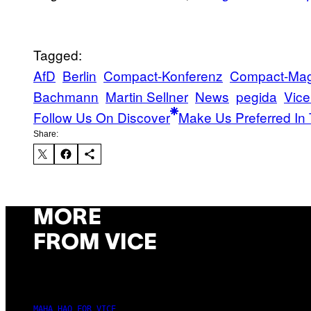
Tagged:
AfD
Berlin
Compact-Konferenz
Compact-Mag
Bachmann
Martin Sellner
News
pegida
Vice
Follow Us On Discover
Make Us Preferred In 
Share:
MORE
FROM VICE
MAHA HAQ FOR VICE