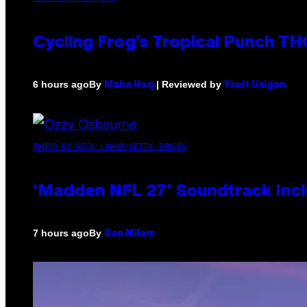
Cycling Frog’s Tropical Punch THC
By
| Reviewed by
6 hours ago
Maha Haq
Ysolt Usigan
PHOTO BY NICK LAHAM/GETTY IMAGES
‘Madden NFL 27’ Soundtrack Inclu
By
7 hours ago
Dan Milam