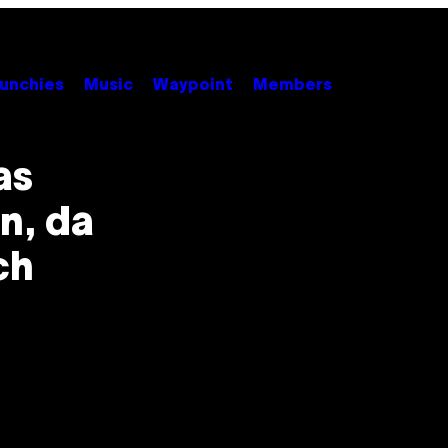
unchies
Music
Waypoint
Members
as
n, da
ch