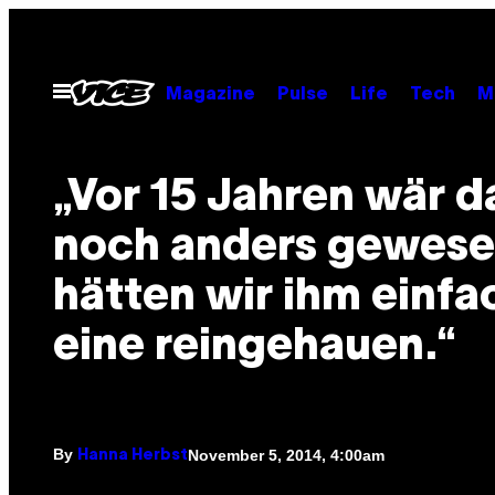
Skip
to
content
Open
Magazine
Pulse
Life
Tech
M
Menu
„Vor 15 Jahren wär d
noch anders gewese
hätten wir ihm einfa
eine reingehauen.“
By
November 5, 2014, 4:00am
Hanna Herbst