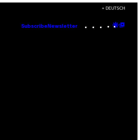
+ DEUTSCH
Instagram
TikTok
YouTube
Google
Goog
Subscribe
Newsletter
Discove
Top
Posts